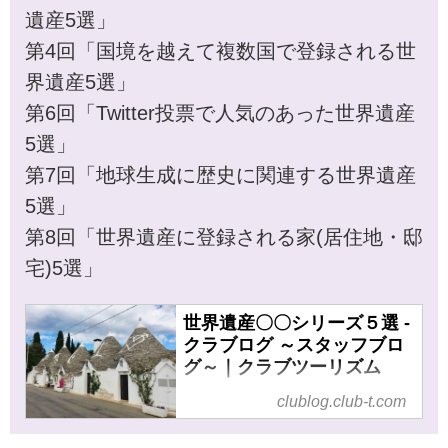
遺産5選」
第4回「国境を越えて複数国で登録される世
界遺産5選」
第6回「Twitter投票で人気のあった世界遺産
5選」
第7回「地球生成に歴史に関連する世界遺産
5選」
第8回「世界遺産に登録される家(居住地・邸
宅)5選」
世界遺産〇〇シリーズ５選 -
クラブログ ～スタッフブロ
グ～｜クラブツーリズム
世界遺産〇〇シリーズ５選 の記
clublog.club-t.com
事一覧 - 仲間が広がる、旅が深
まる。クラブツーリズムでバス