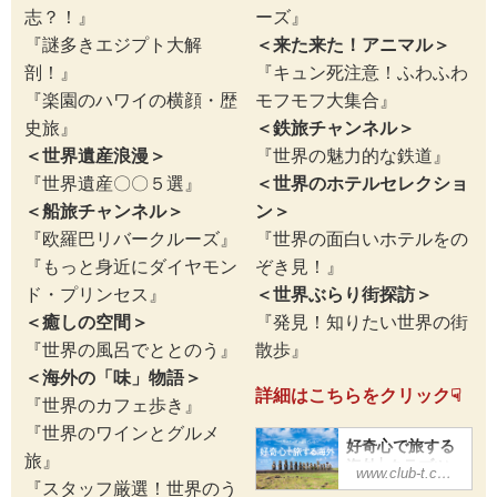
ー』で新しい旅を
志？！』
ーズ』
見つけてみません
『謎多きエジプト大解
＜来た来た！アニマル＞
か？
剖！』
『キュン死注意！ふわふわ
『楽園のハワイの横顔・歴
モフモフ大集合』
史旅』
＜鉄旅チャンネル＞
＜世界遺産浪漫＞
『世界の魅力的な鉄道』
『世界遺産〇〇５選』
＜世界のホテルセレクショ
＜船旅チャンネル＞
ン＞
『欧羅巴リバークルーズ』
『世界の面白いホテルをの
『もっと身近にダイヤモン
ぞき見！』
ド・プリンセス』
＜世界ぶらり街探訪＞
＜癒しの空間＞
『発見！知りたい世界の街
『世界の風呂でととのう』
散歩』
＜海外の「味」物語＞
詳細はこちらをクリック☟
『世界のカフェ歩き』
『世界のワインとグルメ
好奇心で旅する
旅』
海外│クラブツ
www.club-t.com
ーリズム
『スタッフ厳選！世界のう