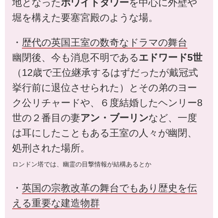
地となった
ホワイトタワー
を中心に外壁や
堀を構えた要塞宮殿のような場。
・
歴代の英国王室の数奇なドラマの舞台
幽閉後、今も消息不明である
エドワード5世
（12歳で王位継承するはずだったが戴冠式
挙行前に退位させられた）とその弟のヨー
ク公リチャードや、６度結婚したヘンリー8
世の２番目の妻
アン・ブーリン
など、一度
は耳にしたこともある王室の人々が幽閉、
処刑された場所。
ロンドン塔では、幽霊の目撃情報が結構あるとか
・
英国の宗教改革の舞台でもあり歴史を伝
える重要な建造物群