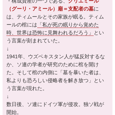
・構成資産の一つである、
グリエミール
（グーリ・アミール）廟＝支配者の墓
に
は、ティムールとその家族が眠る。ティム
ールの棺には
「私が死の眠りから覚めた
時、世界は恐怖に見舞われるだろう」
とい
う言葉が刻まれていた。
↓
1941年、ウズベキスタン人が猛反対するな
か、ソ連の学者が研究のために棺を開け
た。そして棺の内側に「墓を暴いた者は、
私よりも恐ろしい侵略者を解き放つ」とい
う言葉が現れた。
↓
数日後、ソ連にドイツ軍が侵攻。独ソ戦が
開始。