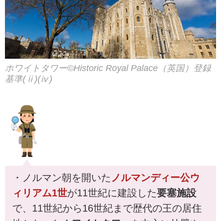
仕事場から？スタッフ一押しの
ツアー情報から観光地の情報を
発信いたします！
ホワイトタワー©Historic Royal Palace（英国）登録
基準(ⅱ)(ⅳ)
・ノルマン朝を開いた
ノルマンディー公ウ
ィリアム1世
が11世紀に建設した
要塞施設
で、11世紀から16世紀まで歴代の王の居住