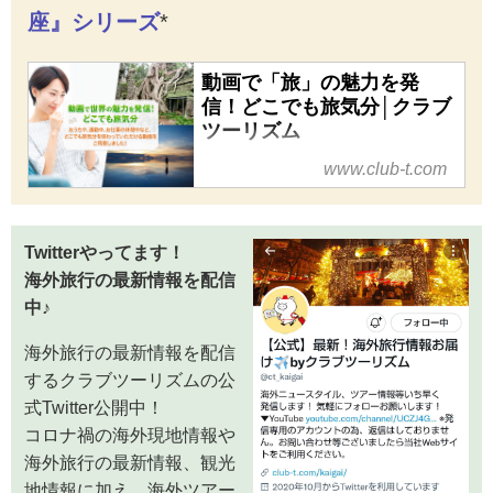
座』シリーズ
*
動画で「旅」の魅力を発
信！どこでも旅気分│クラブ
ツーリズム
クラブツーリズムの動画で
www.club-t.com
「旅」の魅力を発信！どこでも
旅気分。おうちや、通勤中、お
仕事の休憩中など、隙間時間を
Twitterやってます！
利用して「どこでも旅気分」を
海外旅行の最新情報を配信
味わっていただける動画をご用
中♪
意しました！海外観光地情報
や、旅のコンシェルジュがご案
海外旅行の最新情報を配信
内する旅深講座、人気観光地な
するクラブツーリズムの公
ど、旅のおすすめ情報や、旅行
式Twitter公開中！
に役立つ知識など旅行をより楽
コロナ禍の海外現地情報や
しむ幅広い情報をお届けします
海外旅行の最新情報、観光
♪
地情報に加え、海外ツアー