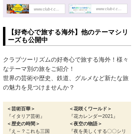
地球の歩き方×ク
海外旅行いつか
www.club-t.com
www.club-t.com
ラブツーリズム
ら行ける？海外
共同企画ツアー
各国12月22日最
｜海外旅行・海
新情報│クラブ
外ツアー│クラ
ツーリズム
【好奇心で旅する海外】他のテーマシリ
ブツーリズム
海外旅行・ツアー
ーズも公開中
クラブツーリズム
なら、クラブツー
と「地球の歩き
リズム。コロナウ
方」編集室のコラ
イルスの影響下で
クラブツーリズムの好奇心で旅する海外！様々
ボ企画『地球の歩
海外旅行はいつか
き方×クラブツー
ら再開されるの
なテーマ別の旅をご紹介！
リズム共同企画ツ
か？一日でも早く
アー』海外ツアー
安心して海外旅行
世界の芸術や歴史、鉄道、グルメなど新たな旅
のご案内。個人で
を楽しめる日を期
の魅力を見つけませんか？
は訪れることが難
待して、世界各国
しいスポットや歴
の最新情報をお知
史・文化の知られ
らせいたします。
ざる聖地めぐりな
ど、ひと味違った
＜芸術百華＞
＜花咲くワールド＞
旅をご案内しま
『イタリア芸術』
『花カレンダー2021』
す。『地球の歩き
＜歴史の時間＞
＜夜空の物語＞
方×クラブツーリ
ズム共同企画ツア
『え～？これも三国
『夜を美しくする〇〇シリ