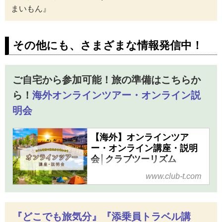
クラブツーリズム
まいもん』
の好奇心で旅する
海外！様々なテー
マ別の旅をご紹
その他にも、さまざまな情報発信中！
介！世界の芸術や
歴史、鉄道、グル
メなど新たな旅の
魅力を見つけませ
ご自宅から参加可能！旅の準備はこちらか
んか？
ら！
海外オンラインツアー・オンライン説
明会
【海外】オンラインツア
ー・オンライン講座・説明
会│クラブツーリズム
海外のオンラインツアー・オン
www.club-t.com
ライン講座・説明会ならクラブ
ツーリズム！あなたの新たな発
見が見つかる、おうち時間で旅
『どこでも旅気分』『添乗員トラベル講
気分を味わおう！