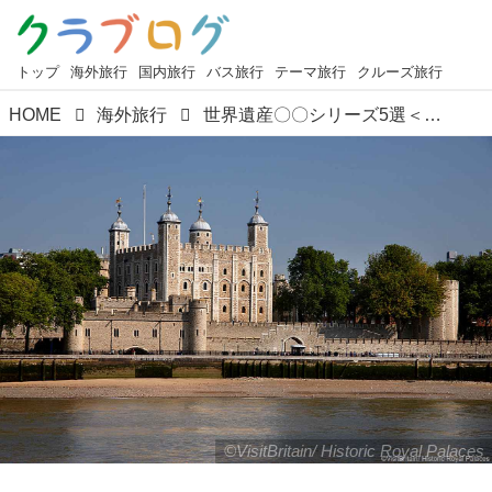
トップ
海外旅行
国内旅行
バス旅行
テーマ旅行
クルーズ旅行
HOME
海外旅行
世界遺産〇〇シリーズ5選＜第5回＞『怖いけど知りたい…！いわくつきの世界遺産』【好奇心で旅する海外】＜世界遺産浪漫＞
©VisitBritain/ Historic Royal Palaces