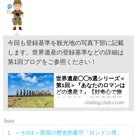
今回も登録基準を観光地の写真下部に記載
します。世界遺産の登録基準などの詳細は
第1回ブログをご参照ください！
世界遺産◯◯5選シリーズ＜
第1回＞『あなたのロマンは
どの遺産？』【好奇心で旅
する海外】＜世界遺産浪漫
clublog.club-t.com
＞ - クラブログ ～スタッフ
ブログ～｜クラブツーリズ
ム
海外旅行に行ったら見たい世界
＜その1＞英国の歴史的看守「ロンドン塔」
遺産。世界遺産は、人類共通の