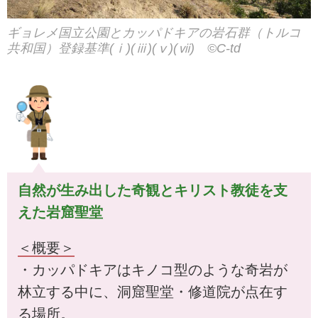
ギョレメ国立公園とカッパドキアの岩石群（トルコ
共和国）登録基準(ⅰ)(ⅲ)(ⅴ)(ⅶ) ©︎C-td
自然が生み出した奇観とキリスト教徒を支
えた岩窟聖堂
＜概要＞
・カッパドキアはキノコ型のような奇岩が
林立する中に、洞窟聖堂・修道院が点在す
る場所。