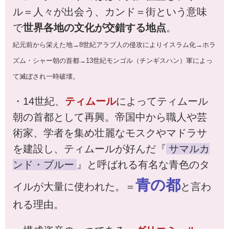
ル＝人々が出会う、カンド＝街という意味
で
世界各地の文化が交錯する地点
。
紀元前から栄えた地→8世紀アラブ人の侵攻によりイスラム化→ホラ
ズム・シャー朝の首都→13世紀モンゴル（チンギスハン）軍によっ
て滅ぼされ一時破壊。
・14世紀、
ティムール
によってティムール
朝の首都として再興。帝国中から職人や芸
術家、学者を集め壮麗なモスクやマドラサ
を建設し、ティムールが好んだ『
サマルカ
ンド・ブルー
』と呼ばれる有名な青色のタ
青の都
イルが大量に使われた。＝
と言わ
れる理由。