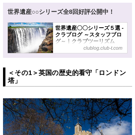
世界遺産○○シリーズ全8回好評公開中！
世界遺産〇〇シリーズ５選 -
クラブログ ～スタッフブロ
グ～｜クラブツーリズム
clublog.club-t.com
世界遺産〇〇シリーズ５選 の記
事一覧 - 仲間が広がる、旅が深
まる。クラブツーリズムでバス
＜その1＞英国の歴史的看守「ロンドン
ツアー、国内ツアー、海外ツア
ーへ出かけましょう。北海道、
塔」
東北、関東、中部・北陸、近
畿、四国、九州、ヨーロッパ、
アジア、オセアニア、アメリ
カ、カナダ、ハワイ。クラブツ
ーリズムのスタッフ、ガイド、
添乗員、旅館、ホテル、そして
観光施設の方によるブログをご
覧いただけます。旅行先から？