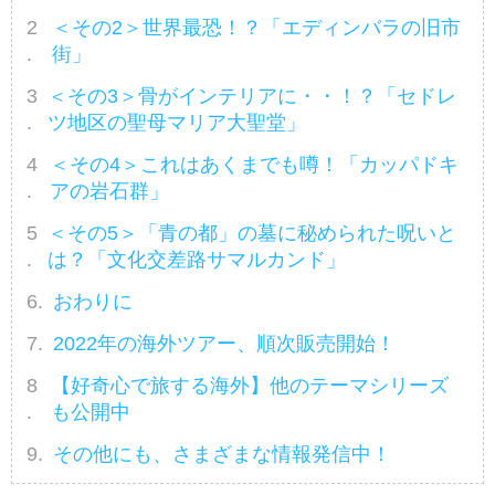
宝物であり、それを学ぶことは
＜その2＞世界最恐！？「エディンバラの旧市
地球の多様性を理解して守り伝
街」
えるための知的営為です。「地
＜その3＞骨がインテリアに・・！？「セドレ
球の記憶」を学び、旅に出る準
ツ地区の聖母マリア大聖堂」
備をしましょう。世界遺産マニ
ア（1級取得）のスタッフが添
＜その4＞これはあくまでも噂！「カッパドキ
乗エピソードなども交え、世界
アの岩石群」
遺産のロマンについてシリーズ
発信していきます！（2021年12
＜その5＞「青の都」の墓に秘められた呪いと
月24日更新）
は？「文化交差路サマルカンド」
おわりに
2022年の海外ツアー、順次販売開始！
【好奇心で旅する海外】他のテーマシリーズ
も公開中
その他にも、さまざまな情報発信中！