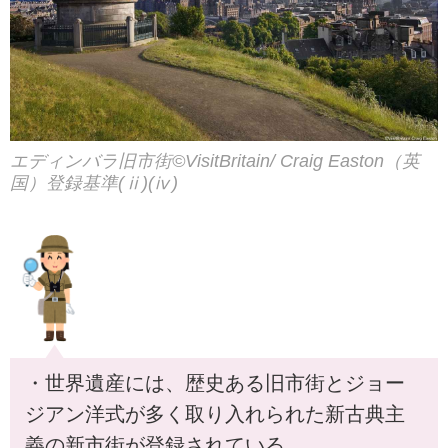
エディンバラ旧市街©︎VisitBritain/ Craig Easton（英
国）登録基準(ⅱ)(ⅳ)
・世界遺産には、歴史ある旧市街とジョー
ジアン洋式が多く取り入れられた新古典主
義の新市街が登録されている。