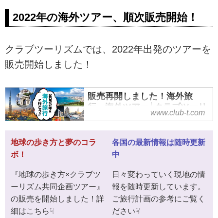
ツアー、国内ツアー、海外ツア
2022年の海外ツアー、順次販売開始！
ーへ出かけましょう。北海道、
東北、関東、中部・北陸、近
畿、四国、九州、ヨーロッパ、
クラブツーリズムでは、2022年出発のツアーを
アジア、オセアニア、アメリ
販売開始しました！
カ、カナダ、ハワイ。クラブツ
ーリズムのスタッフ、ガイド、
添乗員、旅館、ホテル、そして
販売再開しました！海外旅
観光施設の方によるブログをご
行・海外ツアー│クラブツーリ
覧いただけます。旅行先から？
www.club-t.com
ズム
仕事場から？スタッフ一押しの
ツアー情報から観光地の情報を
クラブツーリズムでは、海外ツア
地球の歩き方と夢のコラ
各国の最新情報は随時更新
発信いたします！
ーの販売を再開しました！お待た
ボ！
中
せいたしました。渡航が可能にな
った国から随時ご紹介いたしま
『地球の歩き方×クラブツ
日々変わっていく現地の情
す。
ーリズム共同企画ツアー』
報を随時更新しています。
の販売を開始しました！詳
ご旅行計画の参考にご覧く
細はこちら☟
ださい☟