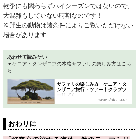
乾季にも関わらずハイシーズンではないので、
大混雑もしていない時期なのです！
※野生の動物は諸条件によりご覧いただけない
場合があります
あわせて読みたい
▼ケニア・タンザニアの本格サファリの楽しみ方はこち
ら
サファリの楽しみ方｜ケニア・タ
ンザニア旅行・ツアー｜クラブツ
ーリズム
www.club-t.com
ケニア・タンザニア旅行・ツアーのサフ
ァリの楽しみ方なら、クラブツーリズム
におまかせ！添乗員付きのツアーだから
安心で快適です。野生動物のサファリで
おわりに
有名なケニア・タンザニアの観光地から
トラベルインフォメーションまでご紹
介。