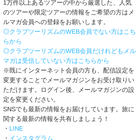
1万件以上あるツアーの中から厳選した、人気
近畿、四国、九
州、ヨーロッパ、
のツアーや限定ツアーの情報をご希望の方はメ
アジア、オセアニ
ルマガ会員への登録をお願いします。
ア、アメリカ、カ
ナダ、ハワイ。ク
◎クラブツーリズムのWEB会員でない方はこち
ラブツーリズムの
スタッフ、ガイ
らから
ド、添乗員、旅
館、ホテル、そし
◎クラブツーリズムのWEB会員だけれどもメル
て観光施設の方に
マガは受信していない方はこちらから
よるブログをご覧
いただけます。旅
※既にインターネット会員の方も、配信設定を
行先から？仕事場
から？スタッフ一
変更することでメールマガジンをお受け取りい
押しのツアー情報
ただけます。ログイン後、メールマガジンの設
から観光地の情報
を発信いたしま
定を変更ください。
す！
SNSでも最新の情報をお届けしています。旅に
関する最新の情報を共有しましょう！
・
LINE
・
インスタグラム