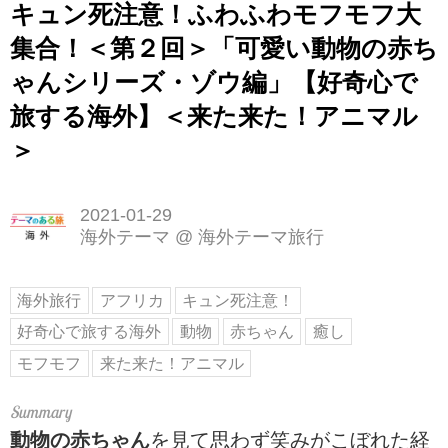
キュン死注意！ふわふわモフモフ大
集合！＜第２回＞「可愛い動物の赤ち
ゃんシリーズ・ゾウ編」【好奇心で
旅する海外】＜来た来た！アニマル
＞
2021-01-29
海外テーマ
@
海外テーマ旅行
海外旅行
アフリカ
キュン死注意！
好奇心で旅する海外
動物
赤ちゃん
癒し
モフモフ
来た来た！アニマル
動物の赤ちゃん
を見て思わず笑みがこぼれた経