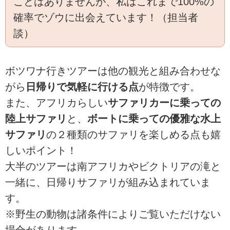
ことはありませんが、私はこれまで100%の
確率でゾウに出会えています！（担当者
談）
ボツワナ行きツアーは他の観光と組み合わせな
がら
日帰りで気軽に行ける点
が特徴です。
また、アフリカらしい
サファリカーに乗っての
陸上サファリ
と、
ボートに乗っての優雅な水上
サファリ
の２種類のサファリを楽しめる点も嬉
しいポイント！
大半のツアーは南アフリカやビクトリアの滝と
一緒に、日帰りサファリが組み込まれていま
す。
※野生の動物は諸条件によりご覧いただけない
場合があります