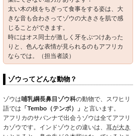
太い木の枝をちぎって食事をする姿は、大
きな音も合わさってゾウの大きさを肌で感
じることができます。
時にはオス同士が激しく牙をぶつけあった
りと、色んな表情が見られるのもアフリカ
ならでは。（担当者談）
ゾウってどんな動物？
ゾウは
哺乳綱長鼻目ゾウ科
の動物で、スワヒリ
語では
「Tembo（テンボ）」
と言います。
アフリカのサバンナで出会うゾウは全てアフリ
カゾウです。インドゾウとの違いは、
耳が大き