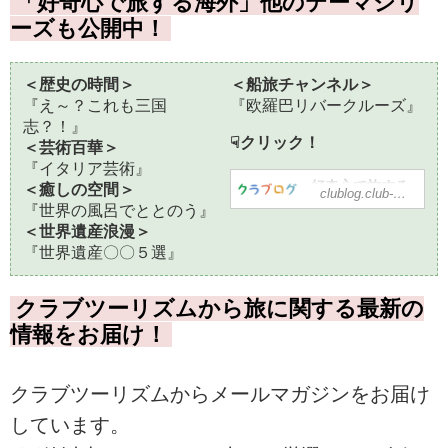
「好奇心で旅する海外」他のテーマシリ
ーズも公開中！
＜歴史の時間＞
＜船旅チャンネル＞
『え～？これも三国
『欧羅巴リバークルーズ』
志？！』
☟クリック！
＜芸術百華＞
『イタリア芸術』
好奇心で旅する
＜癒しの空間＞
clublog.club-t.com
海外 - クラブロ
『世界の風呂でととのう』
グ ～スタッフブ
＜世界遺産浪漫＞
ログ～｜クラブ
『世界遺産〇〇５選』
ツーリズム
好奇心で旅する海
外 の記事一覧 -
クラブツーリズムから旅に関する最新の
仲間が広がる、旅
情報をお届け！
が深まる。クラブ
ツーリズムでバス
ツアー、国内ツア
クラブツーリズムからメールマガジンをお届け
ー、海外ツアーへ
出かけましょう。
しています。
北海道、東北、関
東、中部・北陸、