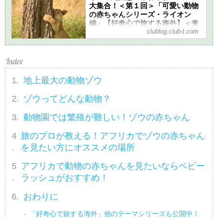
大集合！＜第１回＞「可愛い動物
の赤ちゃんシリーズ・ライオン
編」【好奇心で旅する海外】＜来
clublog.club-t.com
た来た！アニマル＞ - クラブログ
～スタッフブログ～｜クラブツー
リズム
動物の赤ちゃんを見て思わず笑みがこぼ
れた経験はありませんか？このシリーズ
地上最大の動物ゾウ
では、動物大好きなスタッフが現地で撮
影した赤ちゃんの写真や動画を皆様にお
ゾウってどんな動物？
届けします！第１回はアフリカで見られ
る動物界の王様ライオンの赤ちゃんを紹
動物園では繁殖が難しい！ゾウの赤ちゃん
介します。可愛い動物の赤ちゃんを見
て、日々の疲れを癒してください♪
旅のプロが教える！アフリカでゾウの赤ちゃん
を見たい方にオススメの場所
アフリカで動物の赤ちゃんを見たいならベビー
ラッシュがおすすめ！
おわりに
「好奇心で旅する海外」他のテーマシリーズも公開中！