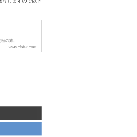
送りしますので以下
究極の旅。
www.club-t.com