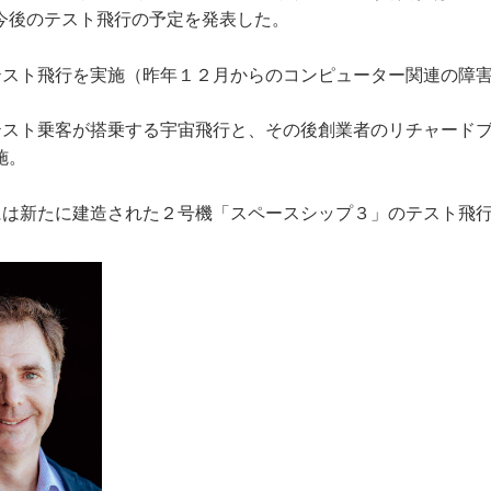
今後のテスト飛行の予定を発表した。
テスト飛行を実施（昨年１２月からのコンピューター関連の障
テスト乗客が搭乗する宇宙飛行と、その後創業者のリチャード
施。
には新たに建造された２号機「スペースシップ３」のテスト飛