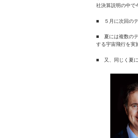
社決算説明の中で
■ ５月に次回の
■ 夏には複数の
する宇宙飛行を実
■ 又、同じく夏