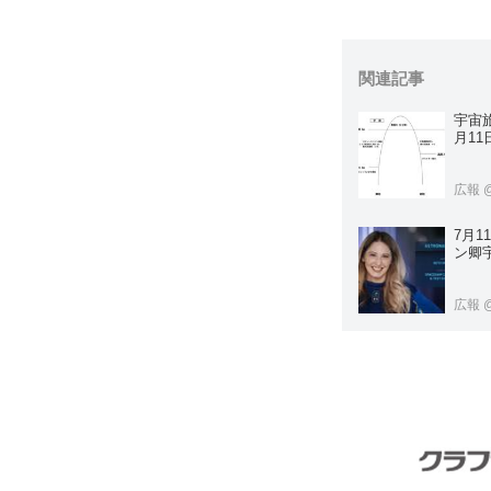
関連記事
宇宙旅
月11
広報
7月
ン卿
広報