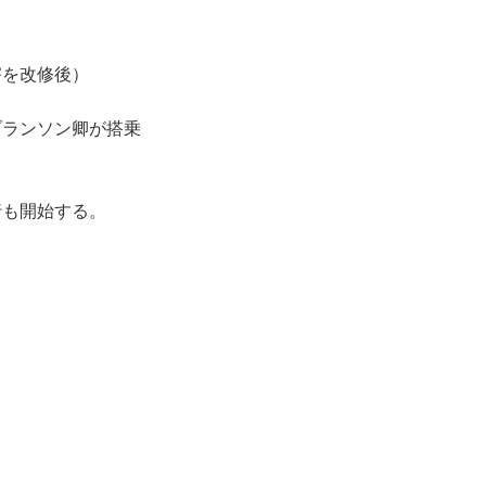
害を改修後）
ブランソン卿が搭乗
行も開始する。