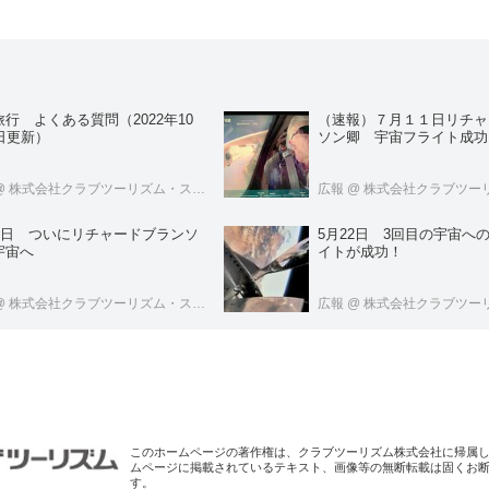
行 よくある質問（2022年10
（速報）７月１１日リチャ
日更新）
ソン卿 宇宙フライト成功
@ 株式会社クラブツーリズム・スペースツアーズ
広報
@ 株式会社クラブツーリズム・ス
11日 ついにリチャードブランソ
5月22日 3回目の宇宙へ
宇宙へ
イトが成功！
@ 株式会社クラブツーリズム・スペースツアーズ
広報
@ 株式会社クラブツーリズム・ス
このホームページの著作権は、クラブツーリズム株式会社に帰属
ムページに掲載されているテキスト、画像等の無断転載は固くお
す。