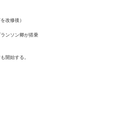
害を改修後）
ブランソン卿が搭乗
行も開始する。