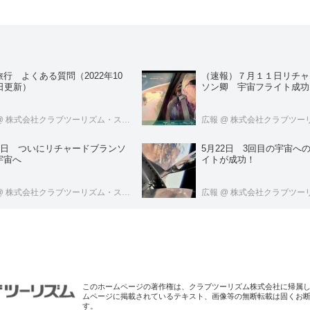
行 よくある質問（2022年10
（速報）７月１１日リチャ
日更新）
ソン卿 宇宙フライト成功
@ 株式会社クラブツーリズム・スペースツアーズ
広報
@ 株式会社クラブツーリズム・ス
11日 ついにリチャードブランソ
5月22日 3回目の宇宙へ
宇宙へ
イトが成功！
@ 株式会社クラブツーリズム・スペースツアーズ
広報
@ 株式会社クラブツーリズム・ス
このホームページの著作権は、クラブツーリズム株式会社に帰属
ムページに掲載されているテキスト、画像等の無断転載は固くお
す。