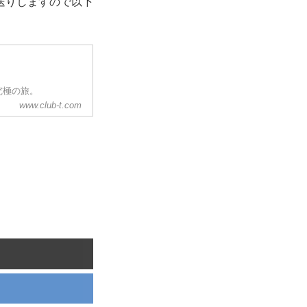
送りしますので以下
究極の旅。
www.club-t.com