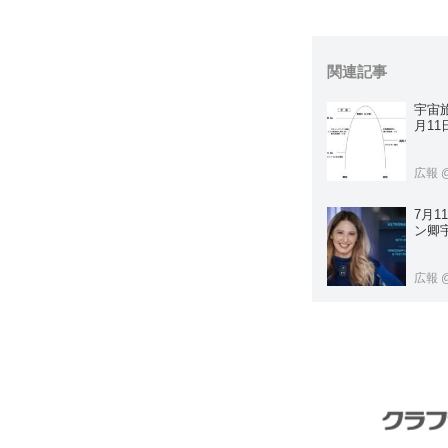
関連記事
宇宙旅
月11
広報
7月
ン卿
広報