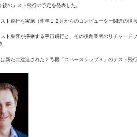
今後のテスト飛行の予定を発表した。
テスト飛行を実施（昨年１２月からのコンピューター関連の障
テスト乗客が搭乗する宇宙飛行と、その後創業者のリチャード
施。
には新たに建造された２号機「スペースシップ３」のテスト飛