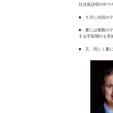
社決算説明の中で
■ ５月に次回の
■ 夏には複数の
する宇宙飛行を実
■ 又、同じく夏