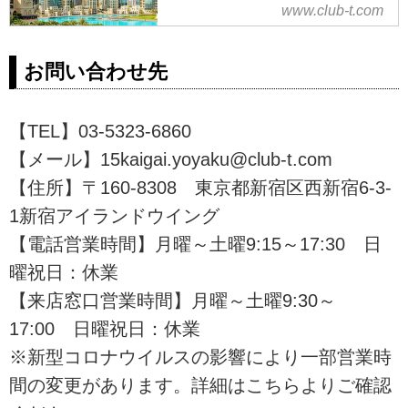
ーリズム
www.club-t.com
クラブツーリズムがお届けする世
界が注目する観光地、ドバイの魅
お問い合わせ先
力に迫る14選では、 ザ・ドバイ・
ファウンテン、デザート・サファ
リ、ブルジュ・ハリファ、バスタ
【TEL】03-5323-6860
キヤ地区、ジュメイラ モスク、ド
【メール】15kaigai.yoyaku@club-t.com
バイ水族館、ドバイ博物館、ザ・
ウォーク、タリース スパ、ワイル
【住所】〒160-8308 東京都新宿区西新宿6-3-
ド ワディ ウォーターパーク、ドバ
1新宿アイランドウイング
イモール、ブルジュアルアラブ、
【電話営業時間】月曜～土曜9:15～17:30 日
スークエリア、ミラクルガーデン
など、旅に出る前に見ておきたい
曜祝日：休業
お役立ち情報が満載！
【来店窓口営業時間】月曜～土曜9:30～
17:00 日曜祝日：休業
※新型コロナウイルスの影響により一部営業時
間の変更があります。詳細はこちらよりご確認