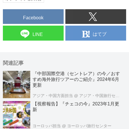
Facebook
はてブ
LINE
関連記事
『中部国際空港（セントレア）の今／おす
すめ海外旅行ツアーのご紹介』2024年6月
更新
アジア・中国方面担当
@ アジア・中国旅行センター
【視察報告】『チェコの今』2023年1月更
新
ヨーロッパ担当
@ ヨーロッパ旅行センター