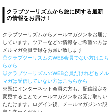
旅気分。おうちや、通勤中、お
仕事の休憩中など、隙間時間を
クラブツーリズムから旅に関する最新
利用して「どこでも旅気分」を
の情報をお届け！
味わっていただける動画をご用
意しました！海外観光地情報
や、旅のコンシェルジュがご案
クラブツーリズムからメールマガジンをお届け
内する旅深講座、人気観光地な
しています。ツアーなどの情報をご希望の方は
ど、旅のおすすめ情報や、旅行
に役立つ知識など旅行をより楽
メルマガ会員登録をお願い致します
しむ幅広い情報をお届けします
◎クラブツーリズムのWEB会員でない方はこち
♪
らから
◎クラブツーリズムのWEB会員だけれどもメル
マガは受信していない方はこちらから
※既にインターネット会員の方も、配信設定を
変更することでメールマガジンをお受け取りい
ただけます。ログイン後、メールマガジンの設