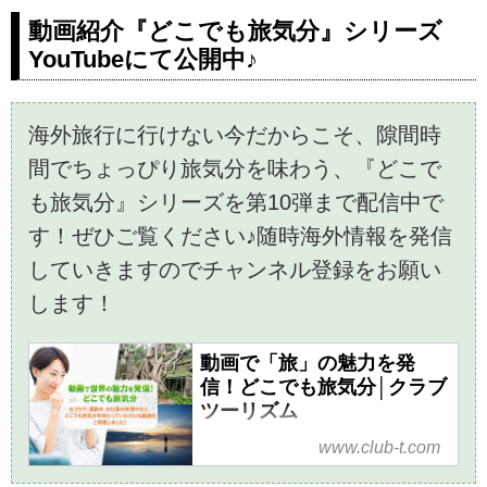
つかる、おうち時間で旅気分を
動画紹介『どこでも旅気分』シリーズ
味わおう！
YouTubeにて公開中♪
海外旅行に行けない今だからこそ、隙間時
間でちょっぴり旅気分を味わう、『どこで
も旅気分』シリーズを第10弾まで配信中で
す！ぜひご覧ください♪随時海外情報を発信
していきますのでチャンネル登録をお願い
します！
動画で「旅」の魅力を発
信！どこでも旅気分│クラブ
ツーリズム
クラブツーリズムの動画で
www.club-t.com
「旅」の魅力を発信！どこでも