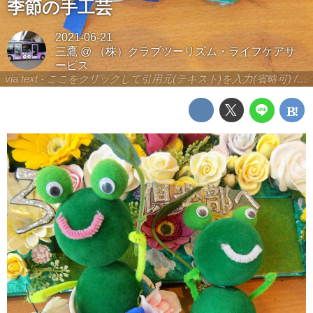
季節の手工芸
2021-06-21
三鷹
@
（株）クラブツーリズム・ライフケアサ
ービス
via text - ここをクリックして引用元(テキスト)を入力(省略可) / site.to.link.com - ここをクリックして引用元を入力(省略可)