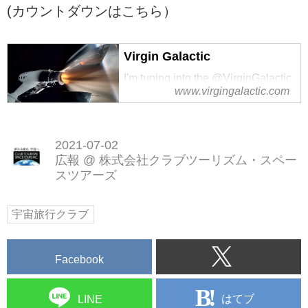
(カウントダウンはこちら）
Virgin Galactic
I'm tuning into the @VirginGalactic
www.virgingalactic.com
livestream on July 11th at 6am
PDT to witness the launch of a new
space age :rocket:. Join me:
www.virgingalactic.com
2021-07-02
広報
@
株式会社クラブツーリズム・スペー
スツアーズ
宇宙旅行クラブ
Facebook
はてブ
LINE