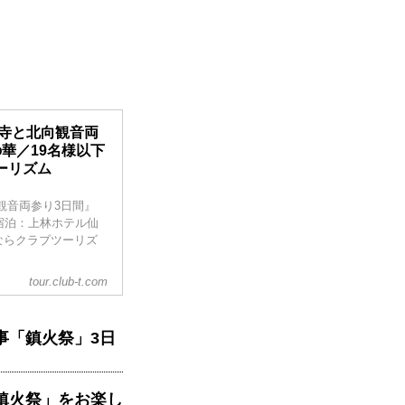
。
光寺と北向観音両
華／19名様以下
ーリズム
観音両参り3日間』
宿泊：上林ホテル仙
ならクラブツーリズ
tour.club-t.com
事「鎮火祭」3日
鎮火祭」をお楽し