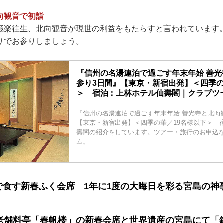
向観音で初詣
極楽往生、北向観音が現世の利益をもたらすと言われています
りでお参りしましょう。
『信州の名湯連泊で過ごす年末年始 善
参り3日間』【東京・新宿出発】＜四季の
＞ 宿泊：上林ホテル仙壽閣｜クラブツ
『信州の名湯連泊で過ごす年末年始 善光寺と北向
【東京・新宿出発】＜四季の華／19名様以下＞ 
壽閣の紹介をしています。ツアー・旅行のお申込
ム。
で食す新春ふく会席 1年に1度の大晦日を彩る宮島の神
老舗料亭「春帆楼」の新春会席と世界遺産の宮島にて「