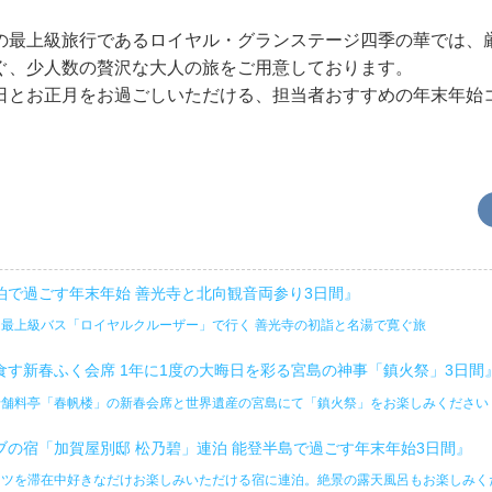
の最上級旅行であるロイヤル・グランステージ四季の華では、
ぐ、少人数の贅沢な大人の旅をご用意しております。
日とお正月をお過ごしいただける、担当者おすすめの年末年始
泊で過ごす年末年始 善光寺と北向観音両参り3日間』
最上級バス「ロイヤルクルーザー」で行く 善光寺の初詣と名湯で寛ぐ旅
食す新春ふく会席 1年に1度の大晦日を彩る宮島の神事「鎮火祭」3日間
老舗料亭「春帆楼」の新春会席と世界遺産の宮島にて「鎮火祭」をお楽しみください
ブの宿「加賀屋別邸 松乃碧」連泊 能登半島で過ごす年末年始3日間』
ーツを滞在中好きなだけお楽しみいただける宿に連泊。絶景の露天風呂もお楽しみく