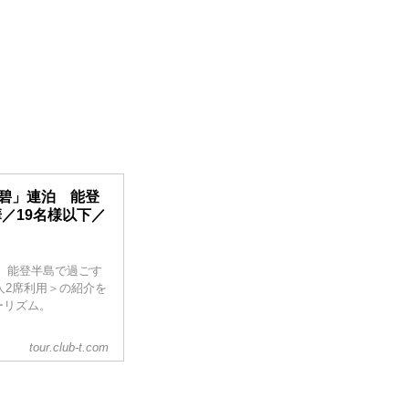
乃碧」連泊 能登
／19名様以下／
 能登半島で過ごす
人2席利用＞の紹介を
ーリズム。
tour.club-t.com