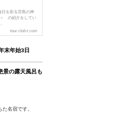
晦日を彩る宮島の神
用＞ の紹介をしてい
ム。
tour.club-t.com
年末年始3日
絶景の露天風呂も
ちた名宿です。