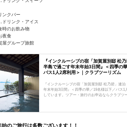
…ドリンク・スイーツ
リンクバー
…ドリンク・アイス
食時のお飲み物
お夜食
賀屋グループ旅館
『インクルーシブの宿「加賀屋別邸 松
半島で過ごす年末年始3日間』＜四季の華
バス1人2席利用＞｜クラブツーリズム
『インクルーシブの宿「加賀屋別邸 松乃碧」連泊
年末年始3日間』＜四季の華／19名様以下／バス1
しています。ツアー・旅行のお申込ならクラブツ
年始のご旅行は多数ございます！！