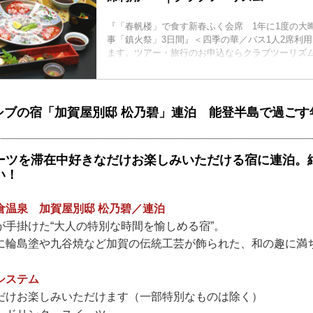
『「春帆楼」で食す新春ふく会席 1年に1度の大
事「鎮火祭」3日間』＜四季の華／バス1人2席利
ます。ツアー・旅行のお申込ならクラブツーリズ
シブの宿「加賀屋別邸 松乃碧」連泊 能登半島で過ごす
ーツを滞在中好きなだけお楽しみいただける宿に連泊。
い！
倉温泉 加賀屋別邸 松乃碧／連泊
が手掛けた“大人の特別な時間を愉しめる宿”。
に輪島塗や九谷焼など加賀の伝統工芸が飾られた、和の趣に満
システム
だけお楽しみいただけます（一部特別なものは除く）