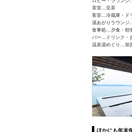
ロビー・ラウンジ
茶室…呈茶
客室…冷蔵庫・ド
湯あがりラウンジ
食事処…夕食・朝
バー…ドリンク・
温泉湯めぐり…加
ほかにも年末