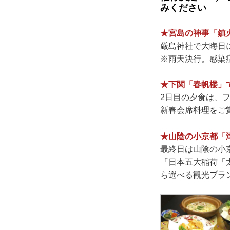
みください
★宮島の神事「鎮
厳島神社で大晦日
※雨天決行。感染
★下関「春帆楼」
2日目の夕食は、
新春会席料理をご
★山陰の小京都「
最終日は山陰の小
『日本五大稲荷「
ら選べる観光プラ