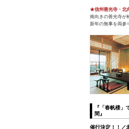
★信州善光寺・北
南向きの善光寺が
新年の無事を両参
『「春帆楼」
間』
催行決定！！／