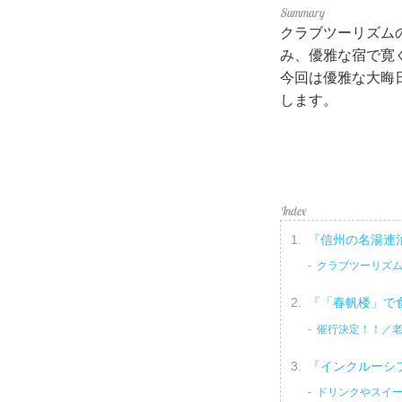
クラブツーリズム
み、優雅な宿で寛
今回は優雅な大晦
します。
『信州の名湯連
クラブツーリズム
『「春帆楼」で
催行決定！！／
『インクルーシ
ドリンクやスイ