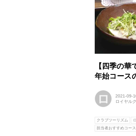
【四季の華で
年始コース
ロ
2021-09-1
ロイヤルグ
クラブツーリズム
担当者おすすめコー