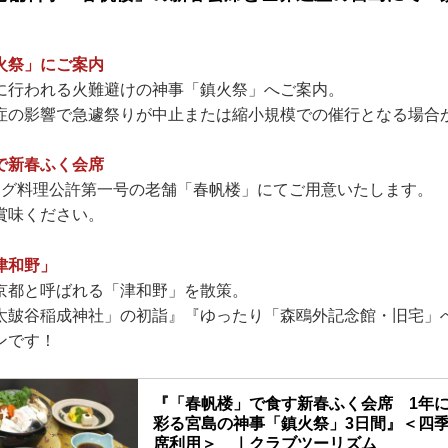
火祭」にご案内
に行われる火難避けの神事「鎮火祭」へご案内。
症の影響で急遽祭りが中止または縮小規模での催行となる場合
で新春ふく会席
フグ料理公許第一号の老舗「春帆楼」にてご用意いたします。
賞味ください。
津和野」
京都と呼ばれる「津和野」を散策。
太皷谷稲成神社」の初詣』『ゆったり「森鴎外記念館・旧宅」
ンです！
『「春帆楼」で食す新春ふく会席 1年に
彩る宮島の神事「鎮火祭」3日間』＜四季
席利用＞ ｜クラブツーリズム