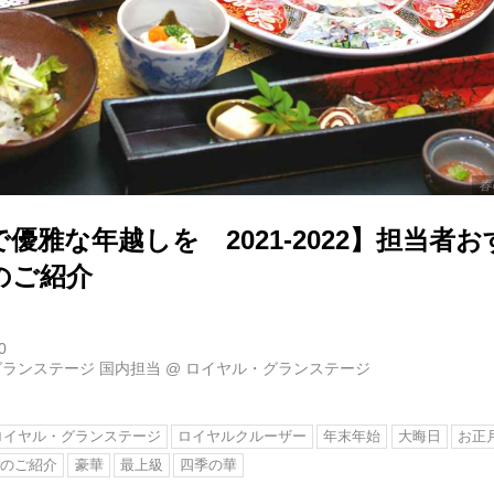
春
優雅な年越しを 2021-2022】担当者
のご紹介
0
ランステージ 国内担当
@
ロイヤル・グランステージ
ロイヤル・グランステージ
ロイヤルクルーザー
年末年始
大晦日
お正
スのご紹介
豪華
最上級
四季の華