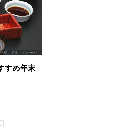
帆楼 夕食（イメージ）
おすすめ年末
月