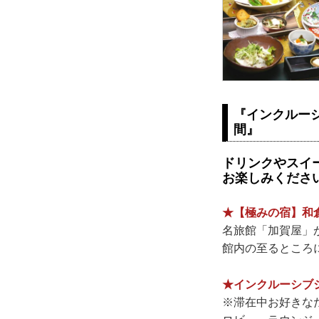
『インクルー
間』
ドリンクやスイ
お楽しみくださ
★【極みの宿】和
名旅館「加賀屋」
館内の至るところ
★インクルーシブ
※滞在中お好きな