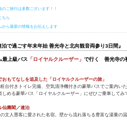
始のご旅行は多数ございます！！
こちら
ムから最新の情報をお伝えします
連泊で過ごす年末年始 善光寺と北向観音両参り3日間』
ム最上級バス
「ロイヤルクルーザー」
で行く 善光寺の
でおもてなしを追及した「ロイヤルクルーザーの旅」
化粧台付きトイレ完備、空気清浄機付きの豪華バスでご案内い
楽しめる豪華バス「ロイヤルクルーザー」にぜひご乗車してみ
ル仙壽閣／連泊
くの文人墨客に愛された名宿。壁から流れ落ちる豊富な湯量の