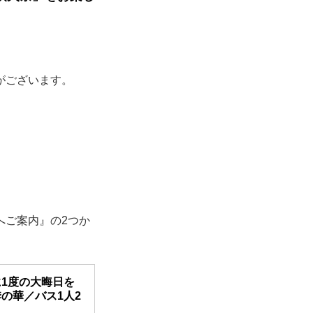
がございます。
へご案内』の2つか
1度の大晦日を
の華／バス1人2