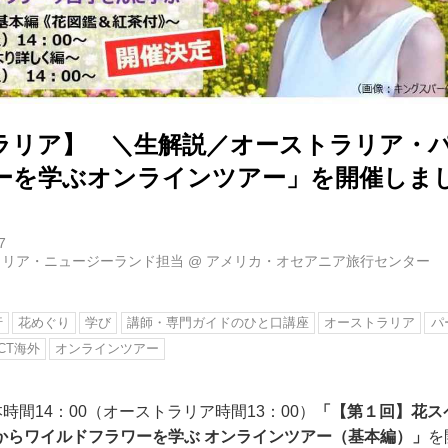
ラリア】 ＼生解説／オーストラリア・
ーを学ぶオンラインツアー」を開催しま
7
ラリア・ニュージーランド担当
@
アメリカ・オセアニア旅行センター
行
花めぐり
学び
講師・専門ガイドのひと口講座
オーストラリア
パ
CT海外
オンラインツアー
本時間14：00（オーストラリア時間13：00）
「【第１回】花ス
からワイルドフラワーを学ぶ オンラインツアー（基本編）」
を