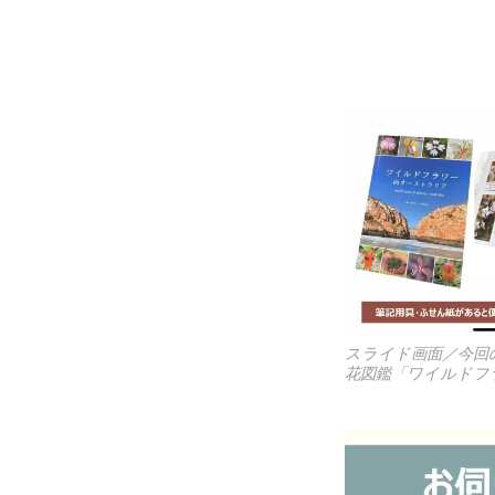
スライド画面／今回
花図鑑「ワイルドフ