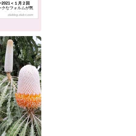
2021＜１月２回
ークなフォルムが気
なバンクシア／オー
clublog.club-t.com
』【好奇心で旅する
くワールド＞ - ク
～スタッフブログ～
ーリズム
は！クラブツーリズムの
『花咲くワールド』とい
外のその月に見頃を迎え
される花フェスティバル
る「花カレンダー
届けいたします。「花カレ
」をご覧いただき、「旬」
かな１年をお過ごしいた
ございます。どうぞ、お
。