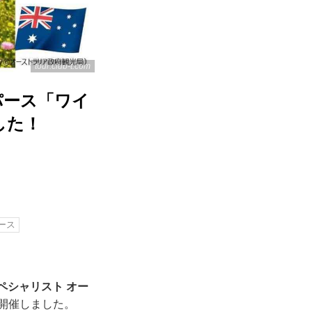
tour.club-t.com
パース「ワイ
した！
ース
ペシャリスト オー
開催しました。