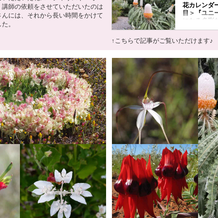
花カレンダー
、講師の依頼をさせていただいたのは
目＞『ユニ
さんには、それから長い時間をかけて
になる多彩
した。
ストラリア
海外】＜花咲
↑こちらで記事がご覧いただけます♪
ラブログ 
｜クラブツ
皆様、こんにち
海外担当です。
うテーマで、海
るお花や、開催
などをご紹介す
2021」をお
ンダー2021
に囲まれる和や
だければ幸いで
楽しみください