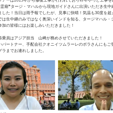
ツアーは2015年から修復工事が行われており昨年やっと工事
の霊廟❞タージ・マハルから現地ガイドさんに出演いただき生中
ました！当日は雨予報でしたが、見事に快晴！気温も30度を超
では生中継のみではなく奥深いインドを知る、タージマハル・
参加の皆様にはお楽しみいただきました！
添乗員はアジア担当 山﨑が務めさせていただきました！
いパートナー、手配会社クオニイツムラーレのボラさんにもご
グラまでお連れしました。