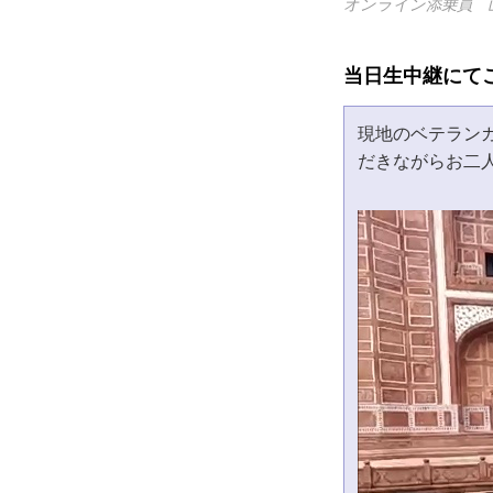
オンライン添乗員 
当日生中継にて
現地のベテラン
だきながらお二