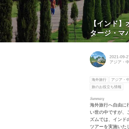
【インド】
タージ・マ
2021-09-2
アジア・
海外旅行
アジア・
旅のお役立ち情報
海外旅行へ自由に
い世の中ですが、
ズムでは、インド
ツアーを実施いた