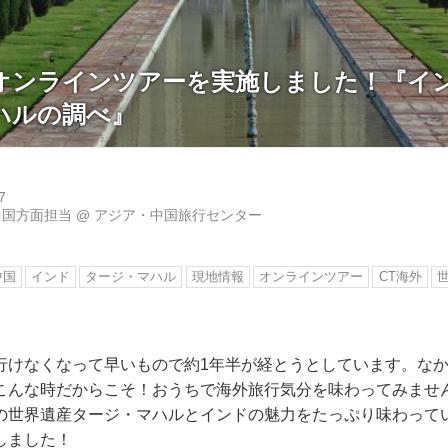
オンラインツアーを実施しました！『
ハルの調べ』
7
中国方面担当
@
アジア・中国旅行センター
中国
インド
タージ・マハル
現地情報
オンラインツアー
CT海外
行けなくなって早いもので約1年半が経とうとしています。な
こんな時だからこそ！おうちで海外旅行気分を味わってみませ
の世界遺産タージ・マハルとインドの魅力をたっぷり味わって
しました！