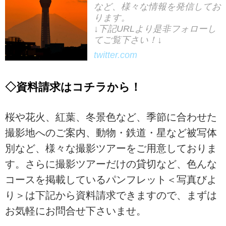
ので、是非ご活用下さいませ！
など、様々な情報を発信してお
ります。
↓下記URLより是非フォローし
てご覧下さい！↓
twitter.com
◇資料請求はコチラから！
桜や花火、紅葉、冬景色など、季節に合わせた
撮影地へのご案内、動物・鉄道・星など被写体
別など、様々な撮影ツアーをご用意しておりま
す。さらに撮影ツアーだけの貸切など、色んな
コースを掲載しているパンフレット＜写真びよ
り＞は下記から資料請求できますので、まずは
お気軽にお問合せ下さいませ。