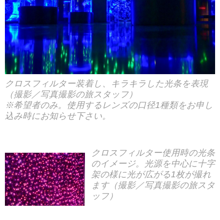
クロスフィルター装着し、キラキラした光条を表現
（撮影／写真撮影の旅スタッフ）
※希望者のみ。使用するレンズの口径1種類をお申し
込み時にお知らせ下さい。
クロスフィルター使用時の光条
のイメージ。光源を中心に十字
架の様に光が広がる1枚が撮れ
ます（撮影／写真撮影の旅スタ
ッフ）