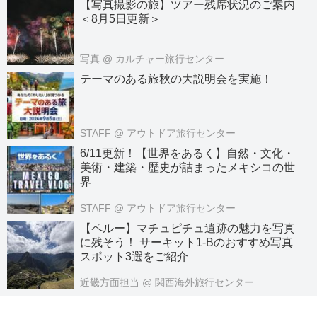
【写真撮影の旅】ツアー残席状況のご案内
＜8月5日更新＞
写真
@ カルチャー旅行センター
テーマのある旅秋の大説明会を実施！
STAFF
@ アウトドア旅行センター
6/11更新！【世界をあるく】自然・文化・
美術・建築・歴史が詰まったメキシコの世
界
STAFF
@ アウトドア旅行センター
【ペルー】マチュピチュ遺跡の魅力を写真
に残そう！ サーキット1-Bのおすすめ写真
スポット3選をご紹介
近畿方面担当
@ 関西海外旅行センター