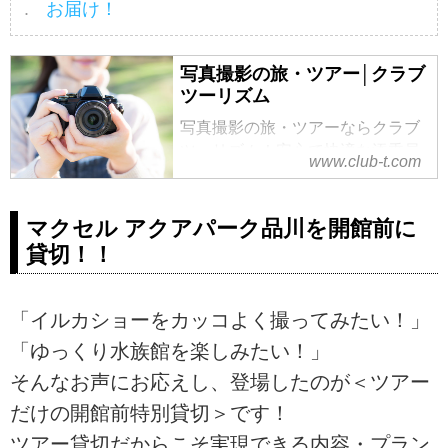
お届け！
写真撮影の旅・ツアー│クラブ
ツーリズム
写真撮影の旅・ツアーならクラブ
ツーリズム！安心で快適な添乗員
www.club-t.com
付き。国内から海外まで多彩なプ
ランや、初心者から学べる講座も
ご用意しております。プロのカメ
マクセル アクアパーク品川を開館前に
ラマンやフォトインストラクター
貸切！！
が講師として同行！おひとりでの
参加も大歓迎です！
「イルカショーをカッコよく撮ってみたい！」
「ゆっくり水族館を楽しみたい！」
そんなお声にお応えし、登場したのが＜ツアー
だけの開館前特別貸切＞です！
ツアー貸切だからこそ実現できる内容・プラン