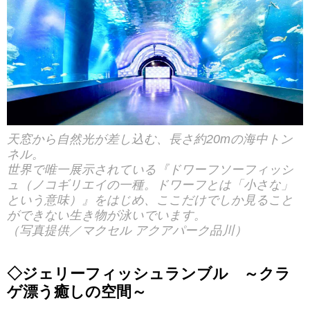
天窓から自然光が差し込む、長さ約20mの海中トン
ネル。
世界で唯一展示されている『ドワーフソーフィッシ
ュ（ノコギリエイの一種。ドワーフとは「小さな」
という意味）』をはじめ、ここだけでしか見ること
ができない生き物が泳いでいます。
（写真提供／マクセル アクアパーク品川）
◇ジェリーフィッシュランブル ～クラ
ゲ漂う癒しの空間～