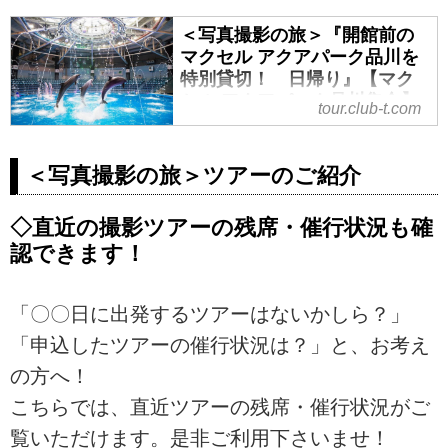
＜写真撮影の旅＞『開館前の
マクセル アクアパーク品川を
特別貸切！ 日帰り』【マク
セル アクアパーク品川集合】
tour.club-t.com
＜ワクチン・検査パッケージ
適用ツアー＞｜クラブツーリ
ズム
＜写真撮影の旅＞ツアーのご紹介
＜写真撮影の旅＞『開館前のマク
セル アクアパーク品川を特別貸
◇直近の撮影ツアーの残席・催行状況も確
切！ 日帰り』【マクセル アクア
認できます！
パーク品川集合】＜ワクチン・検
査パッケージ適用ツアー＞の紹介
「〇〇日に出発するツアーはないかしら？」
をしています。ツアー・旅行のお
申込ならクラブツーリズム。
「申込したツアーの催行状況は？」と、お考え
の方へ！
こちらでは、直近ツアーの残席・催行状況がご
覧いただけます。是非ご利用下さいませ！