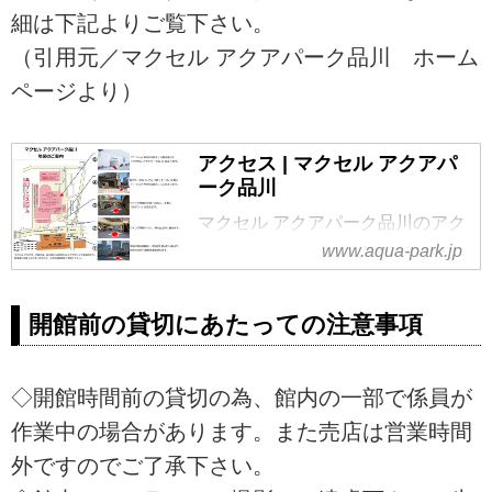
細は下記よりご覧下さい。
（引用元／マクセル アクアパーク品川 ホーム
ページより）
アクセス | マクセル アクアパ
ーク品川
マクセル アクアパーク品川のアク
セス方法について。マクセル アク
www.aqua-park.jp
アパーク品川は、音･光･映像、生
きものたちが融合する最先端エン
開館前の貸切にあたっての注意事項
タメ施設です。
◇開館時間前の貸切の為、館内の一部で係員が
作業中の場合があります。また売店は営業時間
外ですのでご了承下さい。