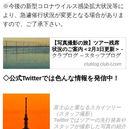
※今後の新型コロナウイルス感染拡大状況等に
より、急遽催行状況が変更となる場合がありま
すので、ご了承下さい。
【写真撮影の旅】ツアー残席
状況のご案内＜2月3日更新＞ -
クラブログ ～スタッフブログ
～｜クラブツーリズム
clublog.club-t.com
「〇〇ツアーの催行状況はどうだ
◇公式Twitterでは色んな情報を発信中！
ろ？」「◇月◇日出発のツアーの
空席・残席はあるかしら？」と、
お考えの方！こちらでは写真撮影
のツアーの催行状況や残席・空席
状況と合わせてご案内をしており
富士山と重なるスカイツリー
ます。気になるツアーがございま
（スタッフ撮影）
したら、各コースのタイトルをク
Twitterではツアーの先行発表や
リックすると詳細が確認できます
スタッフが撮影した写真の紹介