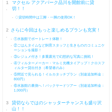
マクセル アクアパーク品川を開館前に貸
切！！
◇貸切時間中は三脚・一脚の使用OK！
さらに今回はもっと楽しめるプランも充実！
①水族館でポートレート体験！
②ごはんタイムなど飼育スタッフと生きもののコミュニケ
ーションを撮影！
③レジュメ付き！多重露光で幻想的な写真に挑戦！
④フィルターメーカー・マルミ光機タイアップ！クロスフ
ィルター貸出付き（希望者のみ）
⑤間近で見られる！イルカタッチプラン（別途追加料金：
800円）
⑥水族館の裏側へ！バックヤードツアー（別途追加料金：
1,000円）
貸切ならではのシャッターチャンスも盛り沢
山！！