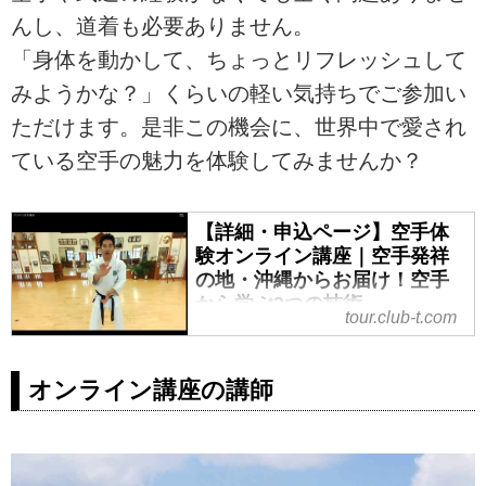
んし、道着も必要ありません。
「身体を動かして、ちょっとリフレッシュして
みようかな？」くらいの軽い気持ちでご参加い
ただけます。是非この機会に、世界中で愛され
ている空手の魅力を体験してみませんか？
【詳細・申込ページ】空手体
験オンライン講座｜空手発祥
の地・沖縄からお届け！空手
から学ぶ3つの技術
tour.club-t.com
＜オンライン講座＞沖縄から生配
信！やってみよう！空手体験オン
オンライン講座の講師
ライン講座の紹介をしています。
ツアー・旅行のお申込ならクラブ
ツーリズム。