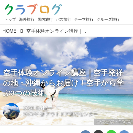
トップ
海外旅行
国内旅行
バス旅行
テーマ旅行
クルーズ旅行
HOME
空手体験オンライン講座｜空手発祥の地・沖縄からお届け！空手から学ぶ3つの技術
空手体験オンライン講座｜空手発祥
の地・沖縄からお届け！空手から学
ぶ3つの技術
2021-11-17
STAFF
@
アウトドア旅行センター
画像提供：PIXTA