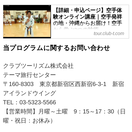
【詳細・申込ページ】空手体
験オンライン講座｜空手発祥
の地・沖縄からお届け！空手
から学ぶ3つの技術
tour.club-t.com
＜オンライン講座＞沖縄から生配
信！やってみよう！空手体験オン
当プログラムに関するお問い合わせ
ライン講座の紹介をしています。
ツアー・旅行のお申込ならクラブ
クラブツーリズム株式会社
ツーリズム。
テーマ旅行センター
〒160-8303 東京都新宿区西新宿6-3-1 新宿
アイランドウイング
TEL：03-5323-5566
【営業時間】月曜～土曜 9：15～17：30（日
曜・祝日：お休み）