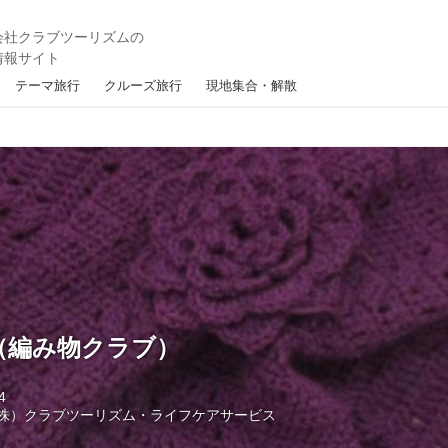
テーマ旅行
クルーズ旅行
現地集合・解散
（編み物クラブ）
4
株）クラブツーリズム・ライフケアサービス