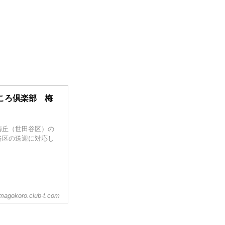
ころ倶楽部 梅
梅丘（世田谷区）の
谷区の送迎に対応し
magokoro.club-t.com