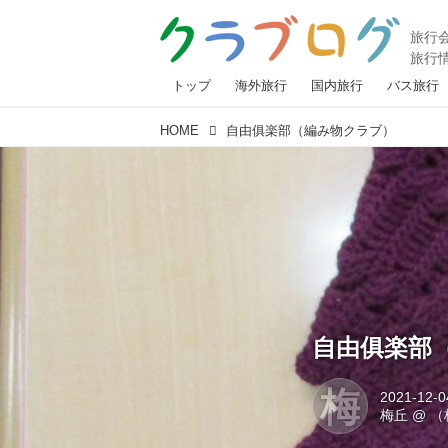
トップ
海外旅行
国内旅行
バス旅行
HOME
自由俱楽部（編み物クラブ）
自由俱楽部
梅
2021-12-0
梅丘
@
（