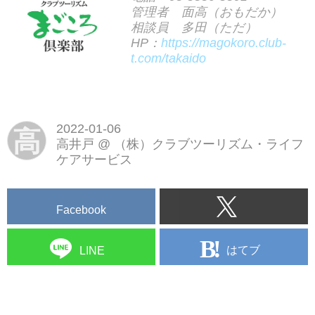
管理者 面高（おもだか）
相談員 多田（ただ）
HP：
https://magokoro.club-
t.com/takaido
2022-01-06
高
高井戸
@
（株）クラブツーリズム・ライフ
ケアサービス
Facebook
はてブ
LINE