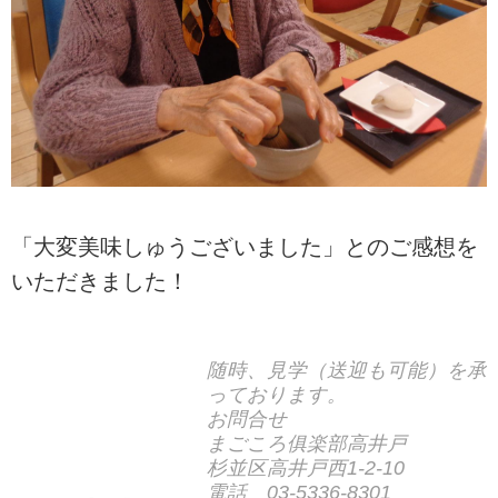
「大変美味しゅうございました」とのご感想を
いただきました！
随時、見学（送迎も可能）を承
っております。
お問合せ
まごころ俱楽部高井戸
杉並区高井戸西1-2-10
電話 03-5336-8301