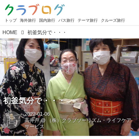
トップ
海外旅行
国内旅行
バス旅行
テーマ旅行
クルーズ旅行
HOME
初釜気分で・・・
初釜気分で・・・
2022-01-06
高
高井戸
@
（株）クラブツーリズム・ライフケア
サービス