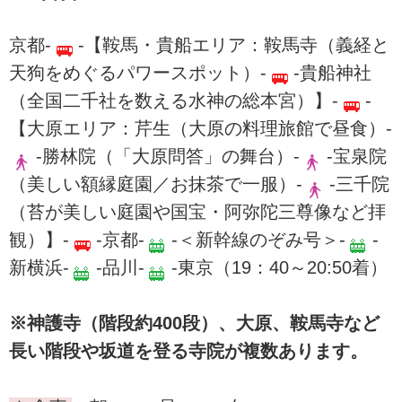
京都-
-【鞍馬・貴船エリア：鞍馬寺（義経と
天狗をめぐるパワースポット）-
-貴船神社
（全国二千社を数える水神の総本宮）】-
-
【大原エリア：芹生（大原の料理旅館で昼食）-
-勝林院（「大原問答」の舞台）-
-宝泉院
（美しい額縁庭園／お抹茶で一服）-
-三千院
（苔が美しい庭園や国宝・阿弥陀三尊像など拝
観）】-
-京都-
-＜新幹線のぞみ号＞-
-
新横浜-
-品川-
-東京（19：40～20:50着）
※神護寺（階段約400段）、大原、鞍馬寺など
長い階段や坂道を登る寺院が複数あります。