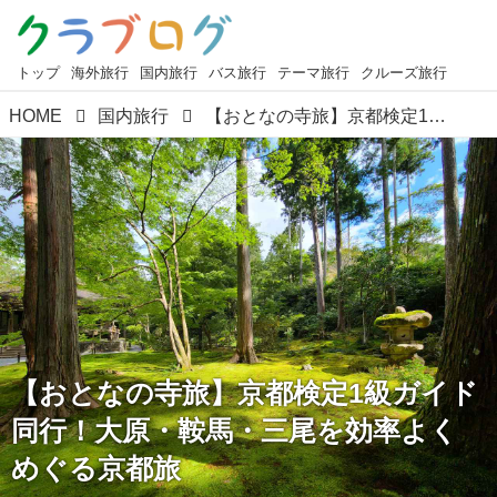
トップ
海外旅行
国内旅行
バス旅行
テーマ旅行
クルーズ旅行
HOME
国内旅行
【おとなの寺旅】京都検定1級ガイド同行！大原・鞍馬・三尾を効率よくめぐる京都旅
【おとなの寺旅】京都検定1級ガイド
同行！大原・鞍馬・三尾を効率よく
めぐる京都旅