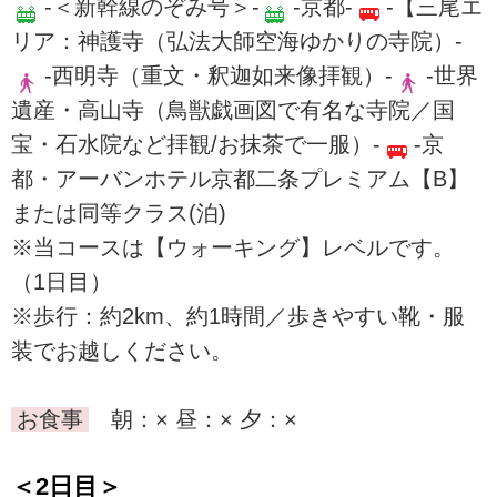
-＜新幹線のぞみ号＞-
-京都-
-【三尾エ
リア：神護寺（弘法大師空海ゆかりの寺院）-
-西明寺（重文・釈迦如来像拝観）-
-世界
遺産・高山寺（鳥獣戯画図で有名な寺院／国
宝・石水院など拝観/お抹茶で一服）-
-京
都・アーバンホテル京都二条プレミアム【B】
または同等クラス(泊)
※当コースは【ウォーキング】レベルです。
（1日目）
※歩行：約2km、約1時間／歩きやすい靴・服
装でお越しください。
お食事
朝：× 昼：× 夕：×
＜2日目＞