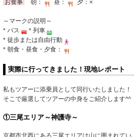
お食事
朝：
昼：
夕：×
～マークの説明～
* バス
* 列車
* 徒歩または自由行動
* 朝食・昼食・夕食：
実際に行ってきました！現地レポート
私もツアーに添乗員として同行いたしました！
そこで厳選してツアーの中身をご紹介します^^
①三尾エリア～神護寺～
京都市北西にある三尾エリアは山に囲まれてい