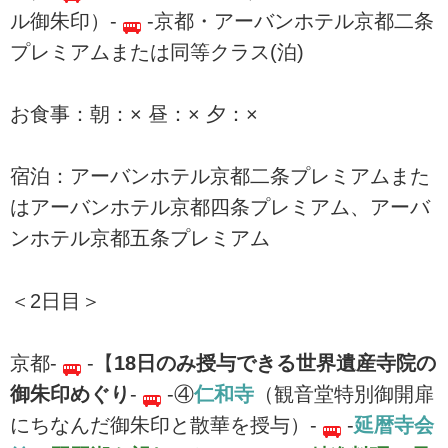
ル御朱印）-
-京都・アーバンホテル京都二条
プレミアムまたは同等クラス(泊)
お食事：朝：× 昼：× 夕：×
宿泊：アーバンホテル京都二条プレミアムまた
はアーバンホテル京都四条プレミアム、アーバ
ンホテル京都五条プレミアム
＜2日目＞
京都-
-【
18日のみ授与できる世界遺産寺院の
御朱印めぐり
-
-④
仁和寺
（観音堂特別御開扉
にちなんだ御朱印と散華を授与）-
-
延暦寺会