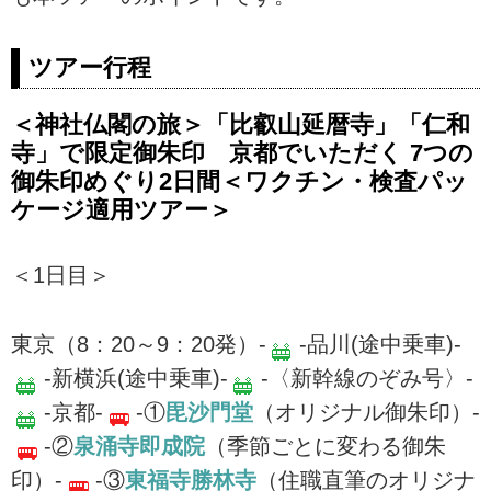
ツアー行程
＜神社仏閣の旅＞「比叡山延暦寺」「仁和
寺」で限定御朱印 京都でいただく 7つの
御朱印めぐり2日間＜ワクチン・検査パッ
ケージ適用ツアー＞
＜1日目＞
東京（8：20～9：20発）-
-品川(途中乗車)-
-新横浜(途中乗車)-
-〈新幹線のぞみ号〉-
-京都-
-①
毘沙門堂
（オリジナル御朱印）-
-②
泉涌寺即成院
（季節ごとに変わる御朱
印）-
-③
東福寺勝林寺
（住職直筆のオリジナ