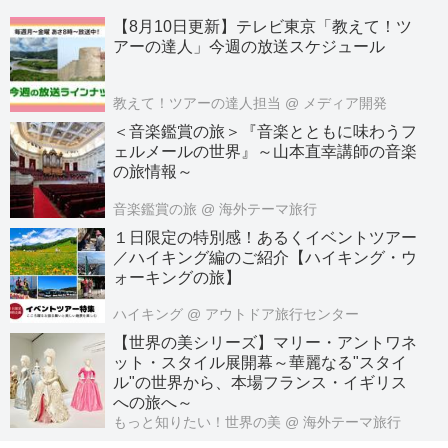
【8月10日更新】テレビ東京「教えて！ツ
アーの達人」今週の放送スケジュール
教えて！ツアーの達人担当
@ メディア開発
＜音楽鑑賞の旅＞『音楽とともに味わうフ
ェルメールの世界』～山本直幸講師の音楽
の旅情報～
音楽鑑賞の旅
@ 海外テーマ旅行
１日限定の特別感！あるくイベントツアー
／ハイキング編のご紹介【ハイキング・ウ
ォーキングの旅】
ハイキング
@ アウトドア旅行センター
【世界の美シリーズ】マリー・アントワネ
ット・スタイル展開幕～華麗なる"スタイ
ル"の世界から、本場フランス・イギリス
への旅へ～
もっと知りたい！世界の美
@ 海外テーマ旅行