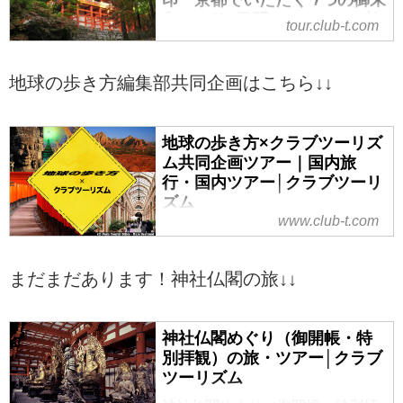
印めぐり2日間＜ワクチン・検
tour.club-t.com
査パッケージ適用ツアー＞｜
クラブツーリズム
地球の歩き方編集部共同企画はこちら↓↓
＜神社仏閣の旅＞「比叡山延暦
寺」「仁和寺」で限定御朱印 京
都でいただく 7つの御朱印めぐり2
地球の歩き方×クラブツーリズ
日間＜ワクチン・検査パッケージ
ム共同企画ツアー｜国内旅
適用ツアー＞の紹介をしていま
行・国内ツアー│クラブツーリ
す。ツアー・旅行のお申込ならク
ズム
ラブツーリズム。
www.club-t.com
クラブツーリズムと「地球の歩き
方」編集室のコラボ企画『地球の
歩き方×クラブツーリズム共同企画
まだまだあります！神社仏閣の旅↓↓
ツアー』国内ツアーのご案内。個
人では訪れることが難しいスポッ
トや歴史・文化の知られざる聖地
神社仏閣めぐり（御開帳・特
めぐりなど、ひと味違った旅をご
別拝観）の旅・ツアー│クラブ
案内します。『地球の歩き方×クラ
ツーリズム
ブツーリズム共同企画ツアー』で