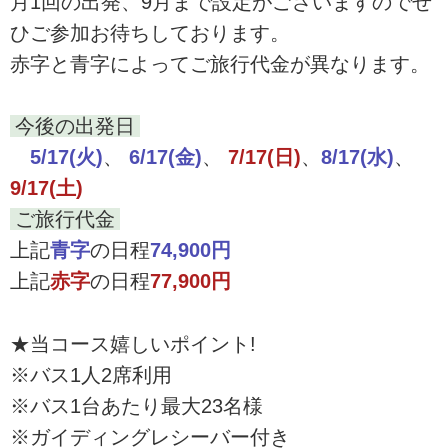
月1回の出発、9月まで設定がございますのでぜ
ひご参加お待ちしております。
赤字と青字によってご旅行代金が異なります。
今後の出発日
5/17(火)
、
6/17(金)
、
7/17(日)
、
8/17(水)
、
9/17(土)
ご旅行代金
上記
青字
の日程
74,900円
上記
赤字
の日程
77,900円
★当コース嬉しいポイント!
※バス1人2席利用
※バス1台あたり最大23名様
※ガイディングレシーバー付き