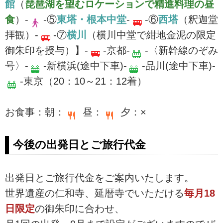
館
（
琵琶湖を望むロケーションで精進料理の昼
食
）-
-⑤
東塔・根本中堂
-
-⑥
西塔
（釈迦堂
拝観）-
-⑦
横川
（横川中堂で紺地金泥の限定
御朱印を授与）】-
-京都-
-〈新幹線のぞみ
号〉-
-新横浜(途中下車)-
-品川(途中下車)-
-東京（20：10～21：12着）
お食事：朝：
昼：
夕：×
今後の出発日とご旅行代金
出発日とご旅行代金をご案内いたします。
世界遺産の仁和寺、延暦寺でいただける
毎月18
日限定
の御朱印に合わせ、