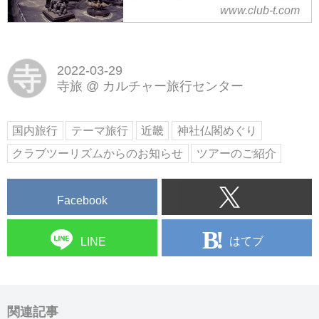
神社仏閣めぐり（御開帳・特別拝
www.club-t.com
新しい旅を見つけてみませんか？
観）の旅・ツアーなら、クラブツ
ーリズム！添乗員やスタッフがし
っかりサポート。お寺や神社をめ
ぐって古の文化に出会いに行きま
寺
2022-03-29
せんか？普段は拝観できない秘仏
寺旅
@
カルチャー旅行センター
や今年だけの特別な催事もご紹
介。
国内旅行
テーマ旅行
近畿
神社仏閣めぐり
クラブツーリズムからのお知らせ
ツアーのご紹介
Facebook
はてブ
LINE
関連記事