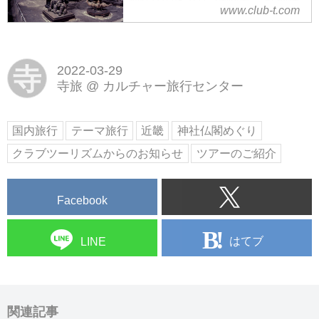
神社仏閣めぐり（御開帳・特別拝
www.club-t.com
新しい旅を見つけてみませんか？
観）の旅・ツアーなら、クラブツ
ーリズム！添乗員やスタッフがし
っかりサポート。お寺や神社をめ
ぐって古の文化に出会いに行きま
寺
2022-03-29
せんか？普段は拝観できない秘仏
寺旅
@
カルチャー旅行センター
や今年だけの特別な催事もご紹
介。
国内旅行
テーマ旅行
近畿
神社仏閣めぐり
クラブツーリズムからのお知らせ
ツアーのご紹介
Facebook
はてブ
LINE
関連記事