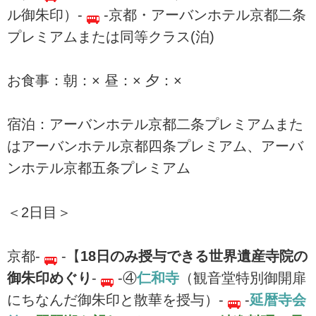
ル御朱印）-
-京都・アーバンホテル京都二条
プレミアムまたは同等クラス(泊)
お食事：朝：× 昼：× 夕：×
宿泊：アーバンホテル京都二条プレミアムまた
はアーバンホテル京都四条プレミアム、アーバ
ンホテル京都五条プレミアム
＜2日目＞
京都-
-【
18日のみ授与できる世界遺産寺院の
御朱印めぐり
-
-④
仁和寺
（観音堂特別御開扉
にちなんだ御朱印と散華を授与）-
-
延暦寺会