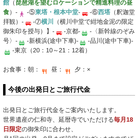
館
（
琵琶湖を望むロケーションで精進料理の昼
食
）-
-⑤
東塔・根本中堂
-
-⑥
西塔
（釈迦堂
拝観）-
-⑦
横川
（横川中堂で紺地金泥の限定
御朱印を授与）】-
-京都-
-〈新幹線のぞみ
号〉-
-新横浜(途中下車)-
-品川(途中下車)-
-東京（20：10～21：12着）
お食事：朝：
昼：
夕：×
今後の出発日とご旅行代金
出発日とご旅行代金をご案内いたします。
世界遺産の仁和寺、延暦寺でいただける
毎月18
日限定
の御朱印に合わせ、