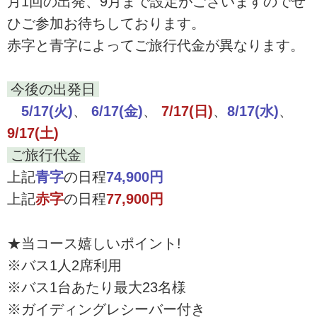
月1回の出発、9月まで設定がございますのでぜ
ひご参加お待ちしております。
赤字と青字によってご旅行代金が異なります。
今後の出発日
5/17(火)
、
6/17(金)
、
7/17(日)
、
8/17(水)
、
9/17(土)
ご旅行代金
上記
青字
の日程
74,900円
上記
赤字
の日程
77,900円
★当コース嬉しいポイント!
※バス1人2席利用
※バス1台あたり最大23名様
※ガイディングレシーバー付き