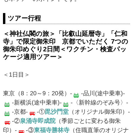
ツアー行程
＜神社仏閣の旅＞「比叡山延暦寺」「仁和
寺」で限定御朱印 京都でいただく 7つの
御朱印めぐり2日間＜ワクチン・検査パッ
ケージ適用ツアー＞
＜1日目＞
東京（8：20～9：20発）-
-品川(途中乗車)-
-新横浜(途中乗車)-
-〈新幹線のぞみ号〉-
-京都-
-①
毘沙門堂
（オリジナル御朱印）-
-②
泉涌寺即成院
（季節ごとに変わる御朱
印）-
-③
東福寺勝林寺
（住職直筆のオリジナ