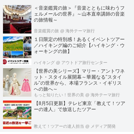
＜音楽鑑賞の旅＞『音楽とともに味わうフ
ェルメールの世界』～山本直幸講師の音楽
の旅情報～
音楽鑑賞の旅
@ 海外テーマ旅行
１日限定の特別感！あるくイベントツアー
／ハイキング編のご紹介【ハイキング・ウ
ォーキングの旅】
ハイキング
@ アウトドア旅行センター
【世界の美シリーズ】マリー・アントワネ
ット・スタイル展開幕～華麗なる"スタイ
ル"の世界から、本場フランス・イギリス
への旅へ～
もっと知りたい！世界の美
@ 海外テーマ旅行
【8月5日更新】テレビ東京「教えて！ツア
ーの達人」で放送したツアー
教えて！ツアーの達人担当
@ メディア開発