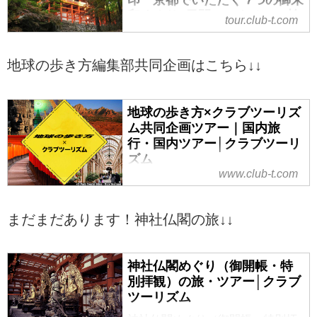
印めぐり2日間＜ワクチン・検
tour.club-t.com
査パッケージ適用ツアー＞｜
クラブツーリズム
地球の歩き方編集部共同企画はこちら↓↓
＜神社仏閣の旅＞「比叡山延暦
寺」「仁和寺」で限定御朱印 京
都でいただく 7つの御朱印めぐり2
地球の歩き方×クラブツーリズ
日間＜ワクチン・検査パッケージ
ム共同企画ツアー｜国内旅
適用ツアー＞の紹介をしていま
行・国内ツアー│クラブツーリ
す。ツアー・旅行のお申込ならク
ズム
ラブツーリズム。
www.club-t.com
クラブツーリズムと「地球の歩き
方」編集室のコラボ企画『地球の
歩き方×クラブツーリズム共同企画
まだまだあります！神社仏閣の旅↓↓
ツアー』国内ツアーのご案内。個
人では訪れることが難しいスポッ
トや歴史・文化の知られざる聖地
神社仏閣めぐり（御開帳・特
めぐりなど、ひと味違った旅をご
別拝観）の旅・ツアー│クラブ
案内します。『地球の歩き方×クラ
ツーリズム
ブツーリズム共同企画ツアー』で