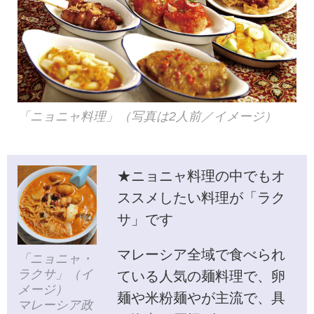
「ニョニャ料理」（写真は2人前／イメージ）
★ニョニャ料理の中でもオ
ススメしたい料理が「ラク
サ」です
マレーシア全域で食べられ
「ニョニャ・
ラクサ」（イ
ている人気の麺料理で、卵
メージ）
麺や米粉麺やが主流で、具
マレーシア政