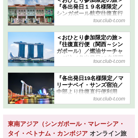
＜おひとり参加限定の旅＞
ったり旅＞｜クラブツーリ
ールを思いっきり楽しむ４日
『各出発日１９名様限定／
ズム
間』の紹介をしています。ツア
シンガポール航空往復直行
ー・旅行のお申込ならクラブツ
『６０歳からの同世代旅／各出
便エコノミークラス(成田～
tour.club-t.com
ーリズム。
発日１９名様限定／日本航空往
シンガポール間)利用／きら
きらシンガポール4日間』｜
復直行便エコノミークラス(成田
＜おひとり参加限定の旅＞
クラブツーリズム
～シンガポール間)利用／ゆった
『往復直行便（関西～シン
りシンガポールの休日５日間』
＜おひとり参加限定の旅＞『各
ガポール）／燃油サーチャ
＜ゆったり旅＞の紹介をしてい
出発日１９名様限定／シンガポ
ージ込／各出発日19名様限
tour.club-t.com
ます。ツアー・旅行のお申込な
定／2つのナイトショー鑑賞
ール航空往復直行便エコノミー
らクラブツーリズム。
付・きらめきのシンガポー
クラス(成田～シンガポール間)
ル4日間』｜クラブツーリズ
『各出発日19名様限定／マ
利用／きらきらシンガポール4
ム
リーナベイ・サンズ宿泊／
日間』の紹介をしています。ツ
中部より往復直行便利用
アー・旅行のお申込ならクラブ
＜おひとり参加限定の旅＞『往
迷ったらコレ！シンガポー
tour.club-t.com
ツーリズム。
復直行便（関西～シンガポー
ル満喫4日間』｜クラブツー
ル）／燃油サーチャージ込／各
リズム
出発日19名様限定／2つのナイ
『各出発日19名様限定／マリー
東南アジア（シンガポール・マレーシア・
トショー鑑賞付・きらめきのシ
ナベイ・サンズ宿泊／中部より
ンガポール4日間』の紹介をし
タイ・ベトナム・カンボジア
オンライン旅
往復直行便利用 迷ったらコ
ています。ツアー・旅行のお申