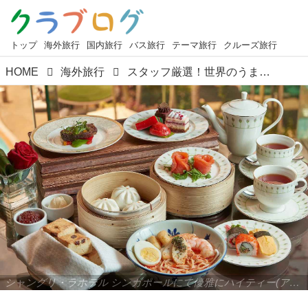
トップ
海外旅行
国内旅行
バス旅行
テーマ旅行
クルーズ旅行
HOME
海外旅行
スタッフ厳選！世界のうまいもん＜第3回＞『シンガポール マレーシアの名物ローカルグルメ』【好奇心で旅する海外】＜海外の「味」物語＞
シャングリ・ラホテル シンガポールにて優雅にハイティー(アフタヌーンティ)ビュッフェ（イメージ）