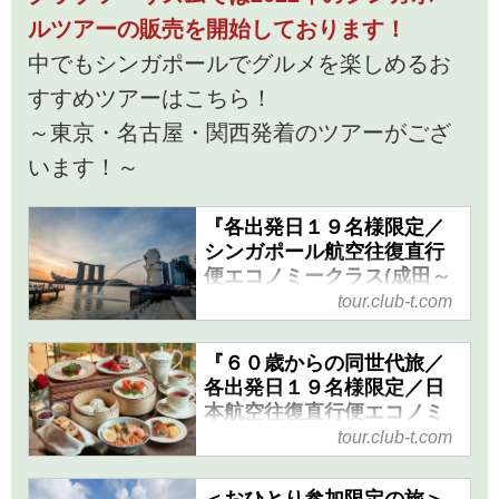
ルツアーの販売を開始しております！
中でもシンガポールでグルメを楽しめるお
すすめツアーはこちら！
～東京・名古屋・関西発着のツアーがござ
います！～
『各出発日１９名様限定／
シンガポール航空往復直行
便エコノミークラス(成田～
シンガポール間)利用／添乗
tour.club-t.com
員同行 シンガポールを思
いっきり楽しむ４日間』｜
『６０歳からの同世代旅／
クラブツーリズム
各出発日１９名様限定／日
『各出発日１９名様限定／シン
本航空往復直行便エコノミ
ガポール航空往復直行便エコノ
ークラス(成田～シンガポー
tour.club-t.com
ル間)利用／ゆったりシンガ
ミークラス(成田～シンガポール
ポールの休日５日間』 ＜ゆ
間)利用／添乗員同行 シンガポ