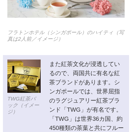
フラトンホテル（シンガポール）のハイティ（写
真は2人前／イメージ）
また紅茶文化が浸透してい
るので、両国共に有名な紅
茶ブランドがあります。シ
ンガポールでは、世界屈指
TWG紅茶パ
のラグジュアリー紅茶ブラ
ック（イメー
ンド「TWG」が有名です。
ジ）
「TWG」は世界36カ国、約
450種類の茶葉と共にフルー