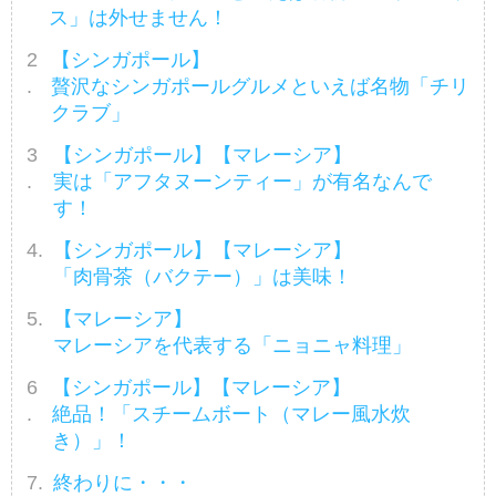
ス」は外せません！
精通しているスタッフのイチ押し
グルメなどの情報を発信している
【シンガポール】
『海外の「味」物語』から、新シ
贅沢なシンガポールグルメといえば名物「チリ
リーズ＜スタッフ厳選！世界のう
クラブ」
まいもん＞と題してご紹介してい
きます。第2回は、ハワイ！！コロ
【シンガポール】【マレーシア】
ナ禍ではありますが、2021年12月
実は「アフタヌーンティー」が有名なんで
現在、ハワイは一定条件のもと入
す！
国後の隔離措置無しで渡航が可能
となっています。ツアーで訪れる
【シンガポール】【マレーシア】
には帰国後の規制緩和などの条件
「肉骨茶（バクテー）」は美味！
がそろう必要がありますが、気軽
【マレーシア】
に旅ができるようになったら、ハ
マレーシアを代表する「ニョニャ料理」
ワイでいろんな美味しいものを食
べてみ...
【シンガポール】【マレーシア】
絶品！「スチームボート（マレー風水炊
き）」！
終わりに・・・