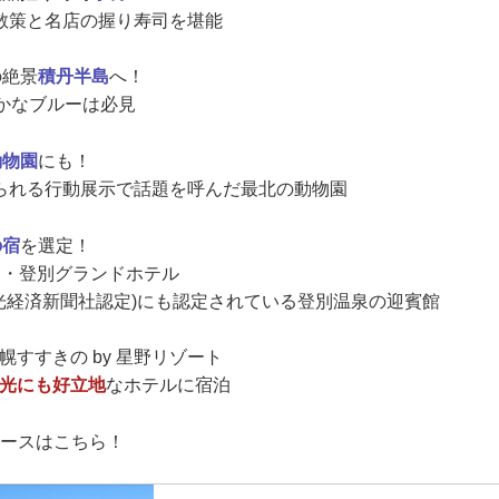
散策と名店の握り寿司を堪能
の絶景
積丹半島
へ！
やかなブルーは必見
動物園
にも！
られる行動展示で話題を呼んだ最北の動物園
の宿
を選定！
泉・登別グランドホテル
光経済新聞社認定)にも認定されている登別温泉の迎賓館
幌すすきの by 星野リゾート
光にも好立地
なホテルに宿泊
コースはこちら！