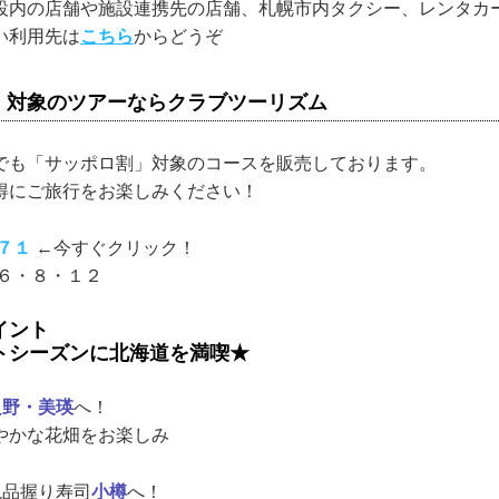
設内の店舗や施設連携先の店舗、札幌市内タクシー、レンタカ
い利用先は
こちら
からどうぞ
」対象のツアーならクラブツーリズム
でも「サッポロ割」対象のコースを販売しております。
得にご旅行をお楽しみください！
７１
←今すぐクリック！
・６・８・１２
イント
トシーズンに北海道を満喫★
良野・美瑛
へ！
かな花畑をお楽しみ
絶品握り寿司
小樽
へ！