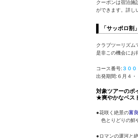
クーポンは宿泊施
ができます。詳し
「サッポロ割
クラブツーリズム
是非この機会にお
コース番号:
３００
出発期間:６月４
対象ツアーのポ
★爽やかなベス
●花咲く絶景の
富
色とりどりの鮮や
●ロマンの運河と