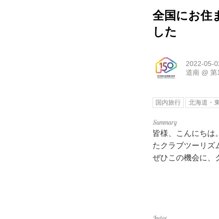
全国にお住
した
2022-05-0
道南
@
第
国内旅行
北海道・
皆様、こんにちは
たクラブツーリズ
ぜひこの機会に、