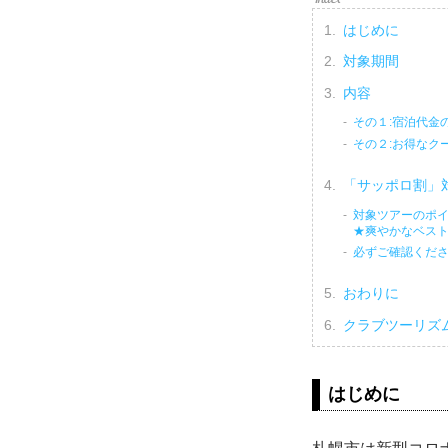
はじめに
対象期間
内容
その１:宿泊代金
その２:お得なク
「サッポロ割」
対象ツアーのポ
★爽やかなベス
必ずご確認くだ
おわりに
クラブツーリズ
はじめに