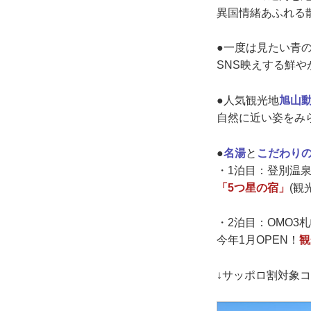
異国情緒あふれる
●一度は見たい青
SNS映えする鮮
●人気観光地
旭山
自然に近い姿をみ
●
名湯
と
こだわり
・1泊目：登別温
「5つ星の宿」
(観
・2泊目：OMO3札
今年1月OPEN！
観
↓サッポロ割対象