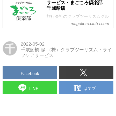
サービス・まごころ倶楽部
千歳船橋
旅行会社のクラブツーリズムグル
ープが運営する千歳船橋（世田谷
magokoro.club-t.com
区）のデイサービス・介護施設・
老人ホームです。世田谷区の送迎
に対応しております。
2022-05-02
千
千歳船橋
@
（株）クラブツーリズム・ライ
フケアサービス
Facebook
はてブ
LINE