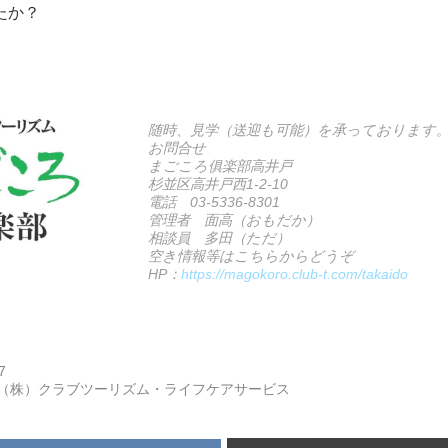
たか？
随時、見学（送迎も可能）を承っております
お問合せ
まごころ俱楽部高井戸
杉並区高井戸西1-2-10
電話 03-5336-8301
管理者 面高（おもだか）
相談員 多田（ただ）
空き情報等はこちらからどうぞ
HP：
https://magokoro.club-t.com/takaido
7
（株）クラブツーリズム・ライフケアサービス