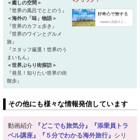
＜癒しの空間＞
『世界の風呂でととのう』
好奇心で旅する
＜海外の「味」物語＞
海外│クラブツ
www.club-t.com
ーリズム
『世界のカフェ歩き』
クラブツーリズム
『世界のワインとグルメ
の好奇心で旅する
旅』
海外！様々なテー
『スタッフ厳選！世界のう
マ別の旅をご紹
介！世界の芸術や
まいもん』
歴史、鉄道、グル
＜世界ぶらり街探訪＞
メなど新たな旅の
魅力を見つけませ
『発見！知りたい世界の街
んか？
散歩』
その他にも様々な情報発信しています
動画紹介
『どこでも旅気分』『添乗員トラ
ベル講座』『５分でわかる海外旅行』
シリ