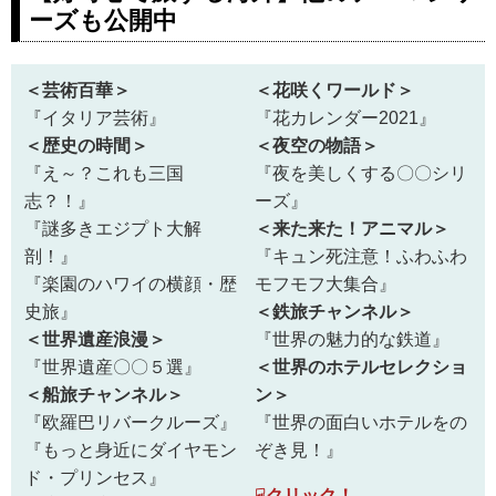
ひとり2シート利用／少人数で
ーズも公開中
ムステージ＞の紹介をしていま
いく5つの世界遺産と美食を満
す。ツアー・旅行のお申込なら
喫 ベトナム南北縦断6日間』
クラブツーリズム。
の紹介をしています。ツアー・
＜芸術百華＞
＜花咲くワールド＞
旅行のお申込ならクラブツーリ
『イタリア芸術』
『花カレンダー2021』
ズム。
＜歴史の時間＞
＜夜空の物語＞
『え～？これも三国
『夜を美しくする〇〇シリ
志？！』
ーズ』
『謎多きエジプト大解
＜来た来た！アニマル＞
剖！』
『キュン死注意！ふわふわ
『楽園のハワイの横顔・歴
モフモフ大集合』
史旅』
＜鉄旅チャンネル＞
＜世界遺産浪漫＞
『世界の魅力的な鉄道』
『世界遺産〇〇５選』
＜世界のホテルセレクショ
＜船旅チャンネル＞
ン＞
『欧羅巴リバークルーズ』
『世界の面白いホテルをの
『もっと身近にダイヤモン
ぞき見！』
ド・プリンセス』
☟クリック！