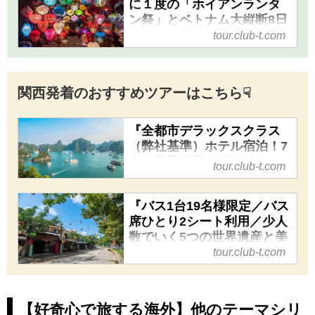
『バス1台に付き最大19名限定/
に１度の「ホイアンランタ
往復ベトナム直行便利用/南北縦
ン祭」とベトナム大縦断8日
間』＜プレミアムステージ
断！4つの世界遺産7都市ハイラ
tour.club-t.com
＞｜クラブツーリズム
イト！一度に満喫！魅惑のベト
ナム6日間』の紹介をしていま
『中部より添乗員同行／月に１
す。ツアー・旅行のお申込なら
度の「ホイアンランタン祭」と
関西発着のおすすめツアーはこちら☟
クラブツーリズム。
ベトナム大縦断8日間』＜プレ
ミアムステージ＞の紹介をして
『全都市デラックスクラス
います。ツアー・旅行のお申込
（弊社基準）ホテル宿泊！7
ならクラブツーリズム。
つの世界遺産を巡る「ホイ
tour.club-t.com
アンのランタン祭り」と一
度で満喫ベトナム世界遺産8
『バス1台19名様限定／バス
日間』＜プレミアムステー
席ひとり2シート利用／少人
ジ＞｜クラブツーリズム
数でいく5つの世界遺産と美
『全都市デラックスクラス（弊
食を満喫 ベトナム南北縦
tour.club-t.com
社基準）ホテル宿泊！7つの世
断6日間』｜クラブツーリズ
界遺産を巡る「ホイアンのラン
ム
タン祭り」と一度で満喫ベトナ
『バス1台19名様限定／バス席
【好奇心で旅する海外】他のテーマシリ
ム世界遺産8日間』＜プレミア