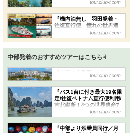
tour.club-t.com
間』｜クラブツーリズム
『JAL往復直行便（成田～ハノ
『機内泊無し 羽田発着・
イ間）利用 たっぷりハロン
往復直行便 憧れの世界遺
湾 北ベトナム４つの世界遺産
産ハロン湾ワンナイトクル
tour.club-t.com
めぐり ５日間』の紹介をして
ーズとベトナムの首都ハノ
います。ツアー・旅行のお申込
イの旅４日間』｜クラブツ
ならクラブツーリズム。
ーリズム
中部発着のおすすめツアーはこちら☟
『機内泊無し 羽田発着・往復
直行便 憧れの世界遺産ハロン
『白亜の宮殿風リゾートホ
湾ワンナイトクルーズとベトナ
tour.club-t.com
テル宿泊 世界遺産ハロン
ムの首都ハノイの旅４日間』の
湾・ハノイ4日間』｜クラブ
紹介をしています。ツアー・旅
『バス1台に付き最大19名限
ツーリズム
行のお申込ならクラブツーリズ
定/往復ベトナム直行便利用/
ム。
『白亜の宮殿風リゾートホテル
南北縦断！4つの世界遺産7
宿泊 世界遺産ハロン湾・ハノ
都市ハイライト！一度に満
tour.club-t.com
イ4日間』の紹介をしていま
喫！魅惑のベトナム6日間』
す。ツアー・旅行のお申込なら
｜クラブツーリズム
『中部より添乗員同行／月
クラブツーリズム。