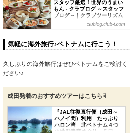
スタッフ厳選！世界のうまい
もん - クラブログ ～スタッフ
ブログ～｜クラブツーリズム
clublog.club-t.com
スタッフ厳選！世界のうまいもん
の記事一覧 - 仲間が広がる、旅が
深まる。クラブツーリズムでバス
気軽に海外旅行♪ベトナムに行こう！
ツアー、国内ツアー、海外ツアー
へ出かけましょう。北海道、東
北、関東、中部・北陸、近畿、四
久しぶりの海外旅行はぜひベトナムをご検討く
国、九州、ヨーロッパ、アジア、
ださい♪
オセアニア、アメリカ、カナダ、
ハワイ。クラブツーリズムのスタ
ッフ、ガイド、添乗員、旅館、ホ
テル、そして観光施設の方による
成田発着のおすすめツアーはこちら☟
ブログをご覧いただけます。旅行
先から？仕事場から？スタッフ一
『JAL往復直行便（成田～
押しのツアー情報から観光地の情
ハノイ間）利用 たっぷり
報を発信いたします！
ハロン湾 北ベトナム４つ
の世界遺産めぐり ５日