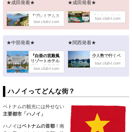
★成田発着★
★成田発着★
『プレミアムス
『ＡＮＡビジネ
tour.club-t.com
テージ・ベトナ
スクラス直行便
tour.club-t.com
ム８都市５つの
（成田～ハノイ
世界遺産の物
間）世界遺産ハ
語 ８日間』｜
ロン湾ワンナイ
クラブツーリズ
トクルーズと北
★中部発着★
★関西発着★
ム
ベトナムの4つの
世界遺産を巡る
『プレミアムステ
『白亜の宮殿風
少人数で行くベ
６日間』＜プレ
ージ・ベトナム８
リゾートホテル
トナムカンボジ
ミアムステー
tour.club-t.com
都市５つの世界遺
宿泊 世界遺産
ア5日間｜クラブ
ジ・ゆったり旅
tour.club-t.com
産の物語 ８日
ハロン湾・ハノ
ツーリズム
＞｜クラブツー
間』の紹介をして
イ4日間』｜クラ
リズム
少人数で行くベト
います。ツアー・
ブツーリズム
ナムカンボジア5
旅行のお申込なら
『ＡＮＡビジネス
ハノイってどんな街？
『白亜の宮殿風リ
日間の紹介をして
クラブツーリズ
クラス直行便（成
ゾートホテル宿
います。ツアー・
ム。
田～ハノイ間）世
泊 世界遺産ハロ
旅行のお申込なら
界遺産ハロン湾ワ
ン湾・ハノイ4日
クラブツーリズ
ベトナムの観光には外せない
ンナイトクルーズ
間』の紹介をして
ム。
と北ベトナムの4
主要都市「ハノイ」
います。ツアー・
つの世界遺産を巡
旅行のお申込なら
る６日間』＜プレ
ハノイは
ベトナムの首都
！南
クラブツーリズ
ミアムステージ・