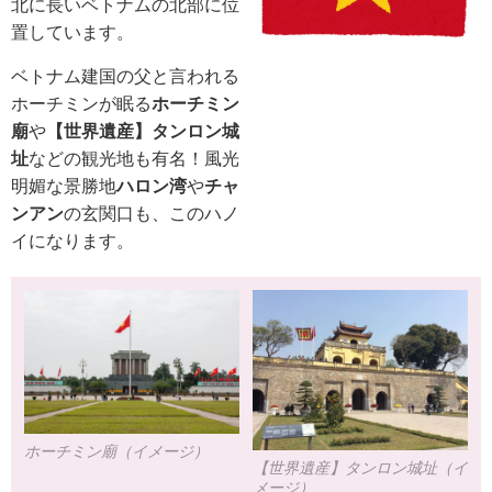
ム。
北に長いベトナムの北部に位
ゆったり旅＞の紹
介をしています。
置しています。
ツアー・旅行のお
申込ならクラブツ
ベトナム建国の父と言われる
ーリズム。
ホーチミンが眠る
ホーチミン
廟
や
【世界遺産】タンロン城
址
などの観光地も有名！風光
明媚な景勝地
ハロン湾
や
チャ
ンアン
の玄関口も、このハノ
イになります。
ホーチミン廟（イメージ）
【世界遺産】タンロン城址（イ
メージ）