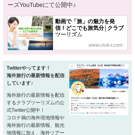
ーズYouTubeにて公開中♪
動画で「旅」の魅力を発
信！どこでも旅気分│クラブ
ツーリズム
クラブツーリズムの動画で
www.club-t.com
「旅」の魅力を発信！おうち
や、通勤中、お仕事の休憩中な
ど、隙間時間を利用して「どこ
Twitterやってます！
でも旅気分」を味わっていただ
海外旅行の最新情報を配信
ける動画をご用意しています！
しています♪
各国基本情報や、観光地情報、
旅のコンシェルジュがご案内す
海外旅行の最新情報を配信
る旅深講座など、旅のおすすめ
するクラブツーリズムの公
情報や、旅行に役立つ知識など
式Twitter公開中！
旅行をより楽しむ幅広い情報を
コロナ禍の海外現地情報や
お届けします♪
海外旅行の最新情報、観光
地情報に加え、海外ツアー