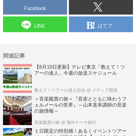
Facebook
はてブ
LINE
関連記事
【8月10日更新】テレビ東京「教えて！ツ
アーの達人」今週の放送スケジュール
教えて！ツアーの達人担当
@ メディア開発
＜音楽鑑賞の旅＞『音楽とともに味わうフ
ェルメールの世界』～山本直幸講師の音楽
の旅情報～
音楽鑑賞の旅
@ 海外テーマ旅行
１日限定の特別感！あるくイベントツアー