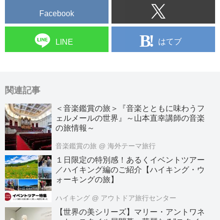
Facebook
はてブ
LINE
関連記事
＜音楽鑑賞の旅＞『音楽とともに味わうフ
ェルメールの世界』～山本直幸講師の音楽
の旅情報～
音楽鑑賞の旅
@ 海外テーマ旅行
１日限定の特別感！あるくイベントツアー
／ハイキング編のご紹介【ハイキング・ウ
ォーキングの旅】
ハイキング
@ アウトドア旅行センター
【世界の美シリーズ】マリー・アントワネ