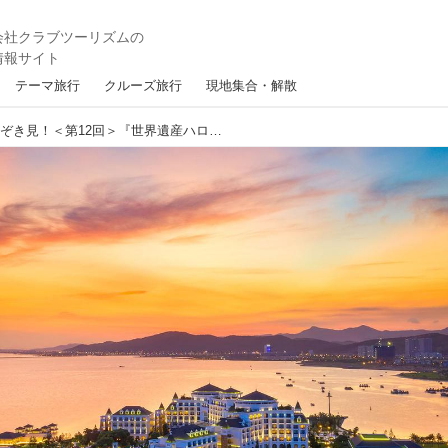
テーマ旅行
クルーズ旅行
現地集合・解散
世界の面白いホテルをのぞき見！＜第12回＞『世界遺産ハロン湾に浮かぶ宮殿風ホテル！ヴィンパール・リゾート＆スパ・ハロン』【好奇心で旅する海外】