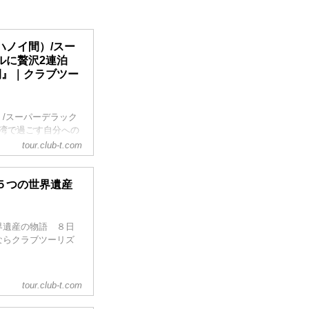
報から観光地の情
ハノイ間）/スー
ルに贅沢2連泊
間』｜クラブツー
/スーパーデラック
湾で過ごす自分への
行のお申込ならクラ
tour.club-t.com
５つの世界遺産
界遺産の物語 ８日
ならクラブツーリズ
tour.club-t.com