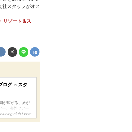
会社スタッフがオス
・リゾート＆ス
ブログ ～スタ
仲間が広がる、旅が
アー、海外ツアー
北陸、近畿、四
clublog.club-t.com
メリカ、カナダ、
添乗員、旅館、ホ
ただけます。旅行