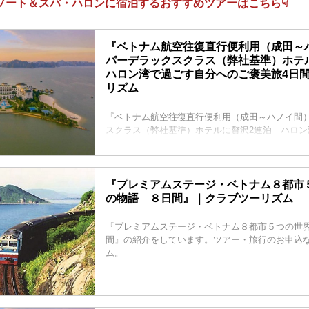
ゾート＆スパ・ハロンに宿泊するおすすめツアーはこちら☟
先から？仕事場から？スタッフ一押しのツアー情
報を発信いたします！
『ベトナム航空往復直行便利用（成田～
パーデラックスクラス（弊社基準）ホテ
ハロン湾で過ごす自分へのご褒美旅4日
リズム
『ベトナム航空往復直行便利用（成田～ハノイ間）
スクラス（弊社基準）ホテルに贅沢2連泊 ハロン
ご褒美旅4日間』の紹介をしています。ツアー・旅
ブツーリズム。
『プレミアムステージ・ベトナム８都市
の物語 ８日間』｜クラブツーリズム
『プレミアムステージ・ベトナム８都市５つの世
間』の紹介をしています。ツアー・旅行のお申込
ム。