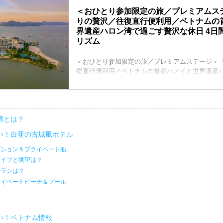
＜おひとり参加限定の旅／プレミアムス
りの贅沢／往復直行便利用／ベトナムの
界遺産ハロン湾で過ごす贅沢な休日 4日
リズム
＜おひとり参加限定の旅／プレミアムステージ＞
復直行便利用／ベトナムの首都ハノイと世界遺産
沢な休日 4日間』の紹介をしています。ツアー・
ブツーリズム。
湾とは？
い！白亜の古城風ホテル
プション＆プライベート船
タイプと眺望は？
トランは？
ライベートビーチ＆プール
い！ベトナム情報