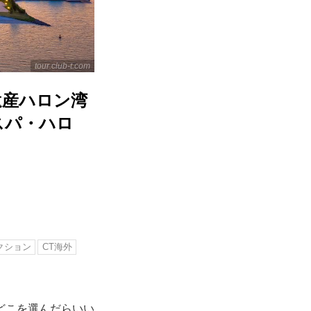
tour.club-t.com
遺産ハロン湾
スパ・ハロ
クション
CT海外
どこを選んだらいい