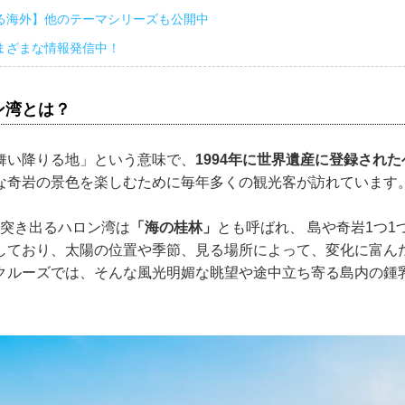
る海外】他のテーマシリーズも公開中
まざまな情報発信中！
ン湾とは？
舞い降りる地」という意味で、
1994年に世界遺産に登録され
な奇岩の景色を楽しむために毎年多くの観光客が訪れています
島が突き出るハロン湾は
「海の桂林」
とも呼ばれ、 島や奇岩1つ
しており、太陽の位置や季節、見る場所によって、変化に富ん
クルーズでは、そんな風光明媚な眺望や途中立ち寄る島内の鍾
。