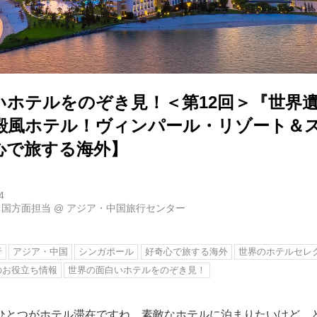
いホテルをのぞき見！＜第12回＞『世界
殿風ホテル！ヴィンパール・リゾート＆
心で旅する海外】
4
中国方面担当
@
アジア・中国旅行センター
行
アジア・中国
シンガポール
好奇心で旅する海外
世界のホテルセレ
のお役立ち情報
世界の面白いホテルをのぞき見！
ひとつがホテル滞在ですね。素敵なホテルに泊まりたいけど、