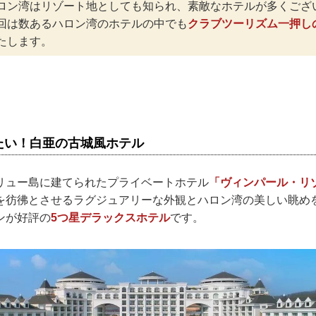
ロン湾はリゾート地としても知られ、素敵なホテルが多くござ
回は数あるハロン湾のホテルの中でも
クラブツーリズム一押し
たします。
たい！白亜の古城風ホテル
リュー島に建てられたプライベートホテル
「ヴィンパール・リ
を彷彿とさせるラグジュアリーな外観とハロン湾の美しい眺め
ンが好評の
5つ星デラックスホテル
です。