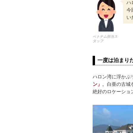
ハ
今
い
ベトナム担当ス
タッフ
一度は泊まり
ハロン湾に浮かぶ
ン」
。白亜の古城
絶好のロケーショ