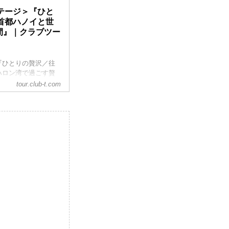
テージ＞『ひと
首都ハノイと世
間』｜クラブツー
『ひとりの贅沢／往
ハロン湾で過ごす贅
旅行のお申込ならクラ
tour.club-t.com