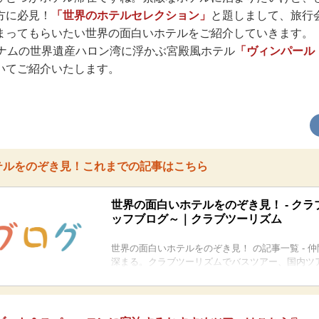
方に必見！
「世界のホテルセレクション」
と題しまして、旅行
まってもらいたい世界の面白いホテルをご紹介していきます。
トナムの世界遺産ハロン湾に浮かぶ宮殿風ホテル
「ヴィンパール
いてご紹介いたします。
テルをのぞき見！これまでの記事はこちら
世界の面白いホテルをのぞき見！ - クラ
ッフブログ～｜クラブツーリズム
世界の面白いホテルをのぞき見！ の記事一覧 - 
深まる。クラブツーリズムでバスツアー、国内ツ
へ出かけましょう。北海道、東北、関東、中部・
国、九州、ヨーロッパ、アジア、オセアニア、ア
ハワイ。クラブツーリズムのスタッフ、ガイド、
テル、そして観光施設の方によるブログをご覧い