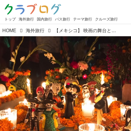
トップ
海外旅行
国内旅行
バス旅行
テーマ旅行
クルーズ旅行
HOME
海外旅行
【メキシコ】 映画の舞台としても話題の メキシコ「死者の日」（Dia de Muertos）ツアーのご紹介