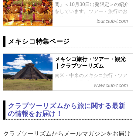
間』＜10月30日出発限定＞の紹介
をしています。ツアー・旅行のお
申込ならクラブツーリズム。
tour.club-t.com
メキシコ特集ページ
メキシコ旅行・ツアー・観光
｜クラブツーリズム
南米・中米のメキシコ旅行・ツア
ーなら、クラブツーリズムにおま
www.club-t.com
かせ！添乗員付きのツアーだから
安心で快適です。チチェンイツ
ァ、カンクン、テオティワカン、
クラブツーリズムから旅に関する最新
セノーテ、マヤ遺跡など有名なメ
の情報をお届け！
キシコ観光地からトラベルインフ
ォメーションまでご紹介。
クラブツーリズムからメールマガジンをお届け