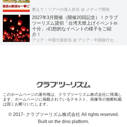
教えて！ツアーの達人担当
@ メディア開発
2027年3月開催（開催20回記念）！クラブ
ツーリズム貸切「台湾天燈上げイベントin
十分」♪幻想的なイベントの様子をご紹
介！
アジア・中国方面担当
@ アジア・中国旅行センター
このホームページの著作権は、クラブツーリズム株式会社に帰属し
ます。ホームページに掲載されているテキスト、画像等の無断転載
は固くお断りいたします。
© 2017- クラブツーリズム株式会社 All rights reserved.
Built on
the dino platform
.