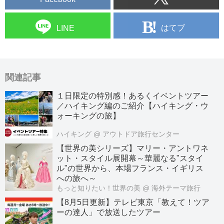
はてブ
LINE
関連記事
１日限定の特別感！あるくイベントツアー
／ハイキング編のご紹介【ハイキング・ウ
ォーキングの旅】
ハイキング
@ アウトドア旅行センター
【世界の美シリーズ】マリー・アントワネ
ット・スタイル展開幕～華麗なる"スタイ
ル"の世界から、本場フランス・イギリス
への旅へ～
もっと知りたい！世界の美
@ 海外テーマ旅行
【8月5日更新】テレビ東京「教えて！ツア
ーの達人」で放送したツアー