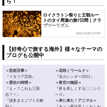
ら！
ロイクラトン祭りと王朝ルー
トのタイ周遊の旅7日間｜クラ
ブツーリズム
ロイクラトン祭りと王朝ルートの
tour.club-t.com
タイ周遊の旅7日間の紹介をしてい
ます。ツアー・旅行のお申込なら
【好奇心で旅する海外】様々なテーマの
クラブツーリズム。
ブログも公開中
＜芸術百華＞
＜花咲くワールド＞
『イタリア芸術』
『花カレンダー2021』
＜歴史の時間＞
＜夜空の物語＞
『え～？これも三国
『夜を美しくする〇〇シリ
志？！』
ーズ』
『謎多きエジプト大解
＜来た来た！アニマル＞
剖！』
『キュン死注意！ふわふわ