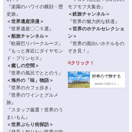
『楽園のハワイの横顔・歴
モフモフ大集合』
史旅』
＜鉄旅チャンネル＞
＜世界遺産浪漫＞
『世界の魅力的な鉄道』
『世界遺産〇〇５選』
＜世界のホテルセレクショ
＜船旅チャンネル＞
ン＞
『欧羅巴リバークルーズ』
『世界の面白いホテルをの
『もっと身近にダイヤモン
ぞき見！』
ド・プリンセス』
☟クリック！
＜癒しの空間＞
『世界の風呂でととのう』
好奇心で旅する
＜海外の「味」物語＞
海外│クラブツ
www.club-t.com
ーリズム
『世界のカフェ歩き』
クラブツーリズム
『世界のワインとグルメ
の好奇心で旅する
旅』
海外！様々なテー
『スタッフ厳選！世界のう
マ別の旅をご紹
介！世界の芸術や
まいもん』
歴史、鉄道、グル
＜世界ぶらり街探訪＞
メなど新たな旅の
魅力を見つけませ
『発見！知りたい世界の街