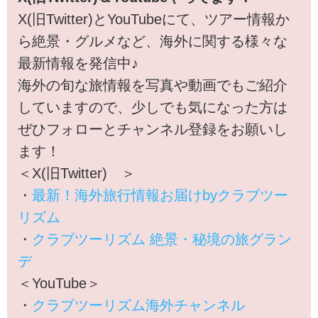
でも旅気分」を味わっていただ
X(旧Twitter)とYouTubeにて、ツアー情報か
ける動画をご用意しています！
各国基本情報や、観光地情報、
ら絶景・グルメなど、海外に関する様々な
旅のコンシェルジュがご案内す
最新情報を発信中♪
る旅深講座など、旅のおすすめ
海外の旬な旅情報を写真や動画でもご紹介
情報や、旅行に役立つ知識など
旅行をより楽しむ幅広い情報を
していますので、少しでも気になった方は
お届けします♪
ぜひフォローとチャンネル登録をお願いし
ます！
＜X(旧Twitter) ＞
・
最新！海外旅行情報お届けbyクラブツー
リズム
・
クラブツーリズム 絶景・秘境の旅グラン
デ
＜YouTube＞
・
クラブツーリズム海外チャンネル