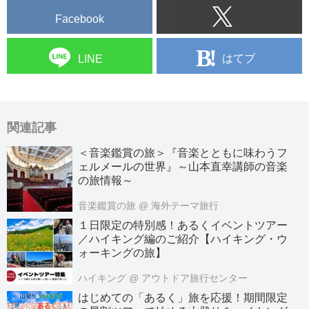
Facebook
はてブ
LINE
関連記事
＜音楽鑑賞の旅＞『音楽とともに味わうフ
ェルメールの世界』～山本直幸講師の音楽
の旅情報～
音楽鑑賞の旅
@ 海外テーマ旅行
１日限定の特別感！あるくイベントツアー
／ハイキング編のご紹介【ハイキング・ウ
ォーキングの旅】
ハイキング
@ アウトドア旅行センター
はじめての「あるく」旅を応援！期間限定