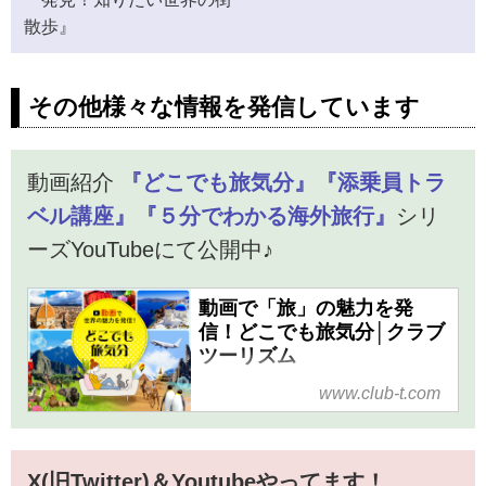
んか？
散歩』
その他様々な情報を発信しています
動画紹介
『どこでも旅気分』『添乗員トラ
ベル講座』『５分でわかる海外旅行』
シリ
ーズYouTubeにて公開中♪
動画で「旅」の魅力を発
信！どこでも旅気分│クラブ
ツーリズム
クラブツーリズムの動画で
www.club-t.com
「旅」の魅力を発信！おうち
や、通勤中、お仕事の休憩中な
ど、隙間時間を利用して「どこ
X(旧Twitter)＆Youtubeやってます！