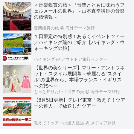
＜音楽鑑賞の旅＞『音楽とともに味わうフ
ェルメールの世界』～山本直幸講師の音楽
の旅情報～
音楽鑑賞の旅
@ 海外テーマ旅行
１日限定の特別感！あるくイベントツアー
／ハイキング編のご紹介【ハイキング・ウ
ォーキングの旅】
ハイキング
@ アウトドア旅行センター
【世界の美シリーズ】マリー・アントワネ
ット・スタイル展開幕～華麗なる"スタイ
ル"の世界から、本場フランス・イギリス
への旅へ～
もっと知りたい！世界の美
@ 海外テーマ旅行
【8月5日更新】テレビ東京「教えて！ツア
ーの達人」で放送したツアー
教えて！ツアーの達人担当
@ メディア開発