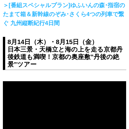
＞[番組スペシャルプラン]ゆふいんの森･指宿の
たまて箱＆新幹線のぞみ･さくら4つの列車で繋
ぐ 九州縦断紀行4日間
8月14日（木）・8月15日（金）
日本三景・天橋立と海の上を走る京都丹
後鉄道も満喫！京都の奥座敷”丹後の絶
景”ツアー