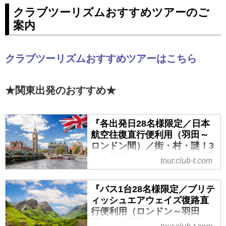
クラブツーリズムおすすめツアーのご
案内
クラブツーリズムおすすめツアーはこちら
★関東出発のおすすめ★
『各出発日28名様限定／日本
航空往復直行便利用（羽田～
ロンドン間）／街・村・謎！3
つの魅力をめぐるイギリス6日
tour.club-t.com
間』｜クラブツーリズム
『各出発日28名様限定／日本航空
『バス1台28名様限定／ブリテ
往復直行便利用（羽田～ロンドン
ィッシュエアウェイズ復路直
間）／街・村・謎！3つの魅力をめ
行便利用（ロンドン～羽田
ぐるイギリス6日間』の紹介をして
間）／決定版！ いいとこどり