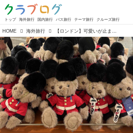
トップ
海外旅行
国内旅行
バス旅行
テーマ旅行
クルーズ旅行
HOME
海外旅行
【ロンドン】可愛いが止まらない！添乗員おすすめイギリス雑貨＆お土産