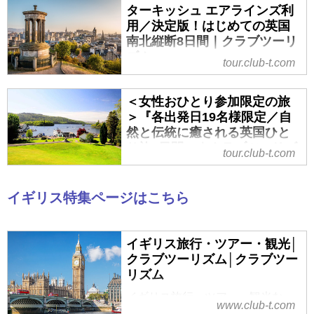
のお申込ならクラブツーリズム。
ターキッシュ エアラインズ利
用／決定版！はじめての英国
南北縦断8日間｜クラブツーリ
ズム
tour.club-t.com
ターキッシュ エアラインズ利用／
決定版！はじめての英国 南北縦断
＜女性おひとり参加限定の旅
8日間の紹介をしています。ツア
＞『各出発日19名様限定／自
ー・旅行のお申込ならクラブツー
然と伝統に癒される英国ひと
リズム。
り旅8日間』｜クラブツーリズ
tour.club-t.com
ム
＜女性おひとり参加限定の旅＞
イギリス特集ページはこちら
『各出発日19名様限定／自然と伝
統に癒される英国ひとり旅8日間』
の紹介をしています。ツアー・旅
イギリス旅行・ツアー・観光│
行のお申込ならクラブツーリズ
クラブツーリズム│クラブツー
ム。
リズム
イギリス旅行・ツアー・観光な
www.club-t.com
ら、クラブツーリズムにおまか