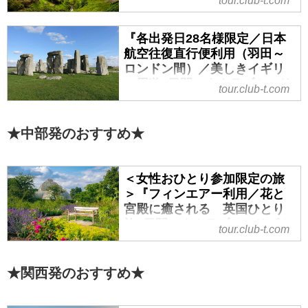
tour.club-t.com
います。ツアー・旅行のお申込な
イギリス10日間』｜クラブツ
らクラブツーリズム。
ーリズム
『各出発日28名様限定／日本
『バス1台28名様限定／ブリティ
航空往復直行便利用（羽田～
ッシュエアウェイズ復路直行便利
ロンドン間）／美しきイギリ
用（ロンドン～羽田間）／決定
ス周遊8日間』｜クラブツーリ
tour.club-t.com
版！ いいとこどりイギリス10日
ズム
間』の紹介をしています。ツア
『各出発日28名様限定／日本航空
ー・旅行のお申込ならクラブツー
★中部発のおすすめ★
往復直行便利用（羽田～ロンドン
リズム。
間）／美しきイギリス周遊8日間』
の紹介をしています。ツアー・旅
＜女性おひとり参加限定の旅
行のお申込ならクラブツーリズ
＞『フィンエアー利用／花と
ム。
宮殿に癒される 英国ひとり
旅6日間』｜クラブツーリズム
tour.club-t.com
＜女性おひとり参加限定の旅＞
『フィンエアー利用／花と宮殿に
★関西発のおすすめ★
癒される 英国ひとり旅6日間』の
紹介をしています。ツアー・旅行