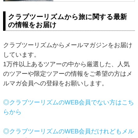
せ！添乗員付きのツアーだから安
心で快適です。イングランド、ス
クラブツーリズムから旅に関する最新
コットランド、ウェールズ、北ア
の情報をお届け
イルランドなどの観光地や、英国
のおすすめのツアーをご紹介。ツ
アーの検索・ご予約も簡単。
クラブツーリズムからメールマガジンをお届け
しています。
1万件以上あるツアーの中から厳選した、人気
のツアーや限定ツアーの情報をご希望の方はメ
ルマガ会員への登録をお願いします。
◎クラブツーリズムのWEB会員でない方はこち
らから
◎クラブツーリズムのWEB会員だけれどもメル