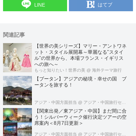
はてブ
LINE
関連記事
【世界の美シリーズ】マリー・アントワネ
ット・スタイル展開幕～華麗なる"スタイ
ル"の世界から、本場フランス・イギリス
への旅へ～
もっと知りたい！世界の美
@ 海外テーマ旅行
【ブータン】アジアの秘境・幸せの国 ブ
ータンを旅する！
アジア・中国方面担当
@ アジア・中国旅行センター
【関東出発／東アジア・中国】まだ間に合
う！シルバーウィーク催行決定ツアーの空
席案内＜8月7日更新＞
アジア・中国方面担当
@ アジア・中国旅行センター