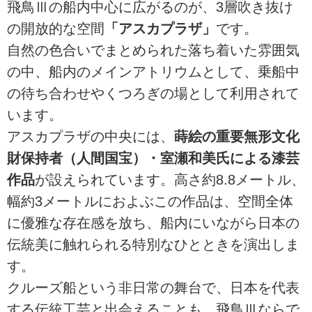
飛鳥Ⅲの船内中心に広がるのが、3層吹き抜け
の開放的な空間
「アスカプラザ」
です。
自然の色合いでまとめられた落ち着いた雰囲気
の中、船内のメインアトリウムとして、乗船中
の待ち合わせやくつろぎの場として利用されて
います。
アスカプラザの中央には、
蒔絵の重要無形文化
財保持者（人間国宝）・室瀬和美氏による漆芸
作品
が設えられています。高さ約8.8メートル、
幅約3メートルにおよぶこの作品は、空間全体
に優雅な存在感を放ち、船内にいながら日本の
伝統美に触れられる特別なひとときを演出しま
す。
クルーズ船という非日常の舞台で、日本を代表
する伝統工芸と出会えることも、飛鳥Ⅲならで