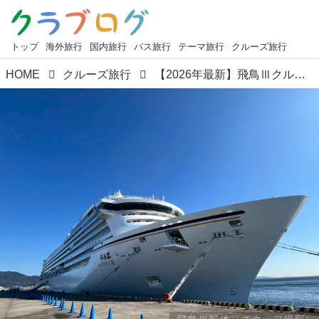
トップ
海外旅行
国内旅行
バス旅行
テーマ旅行
クルーズ旅行
HOME
クルーズ旅行
【2026年最新】飛鳥Ⅲクルーズとは？船内・客室・食事の魅力を徹底解説｜日本発着ラグジュアリー客船