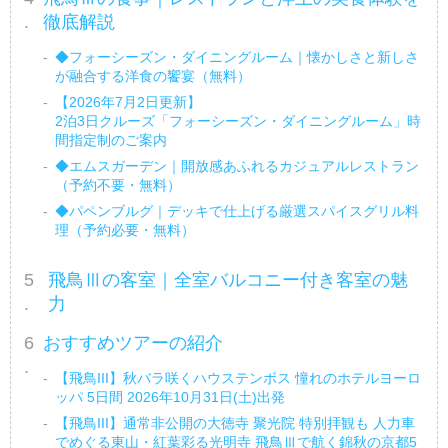
徹底解説
◆フォーシーズン・ダイニングルーム｜懐かしさと新しさ
が融合する洋食の饗宴（無料）
【2026年7月2日更新】
2泊3日クルーズ「フォーシーズン・ダイニングルーム」時
間指定制のご案内
◆エムスガーデン｜開放感あふれるカジュアルレストラン
（予約不要・無料）
◆パペンブルグ｜デッキで仕上げる厳選スパイスグリル料
理（予約必要・無料）
飛鳥Ⅲの客室｜全室バルコニー付き客室の魅
力
おすすめツアーの紹介
【飛鳥III】秋バラ咲くハウステンボス 憧れのホテルヨーロ
ッパ 5日間 2026年10月31日(土)出発
【飛鳥III】通常非公開の大徳寺 聚光院 特別拝観も 人力車
でめぐる東山・紅葉彩る光明寺 飛鳥Ⅲで航く錦秋の京都5