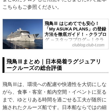
こちらもご参照ください。
飛鳥Ⅲ はじめてでも安心！
「My ASUKA PLANS」の登録
方法を徹底ガイド！ - クラブロ
グ ～スタッフブログ～｜クラ
ブツーリズム
clublog.club-t.com
皆様こんにちは！いま話題の飛鳥
Ⅲには、もうご乗船になりました
飛鳥Ⅲまとめ｜日本発着ラグジュアリ
か？2025年7月に就航した新造船
ークルーズの総合評価
「飛鳥Ⅲ」は環境に配慮した機器
を搭載したエコシップです。船内
ではお客様の利便性、環境配慮を
飛鳥Ⅲは、環境への配慮や快適性を大切にしな
目的としペーパーレス化に取り組
がら、食事・客室・船内空間・イベントに至る
んでいます。本ブログでは、すで
にご予約済みで、寄港地観光ツア
まで、ゆとりある時間を過ごせる工夫が随所に
ーや船内レストランのご予約をス
施されたクルーズ船です。日本船ならではの細
ムーズに進めたい方に向けて、