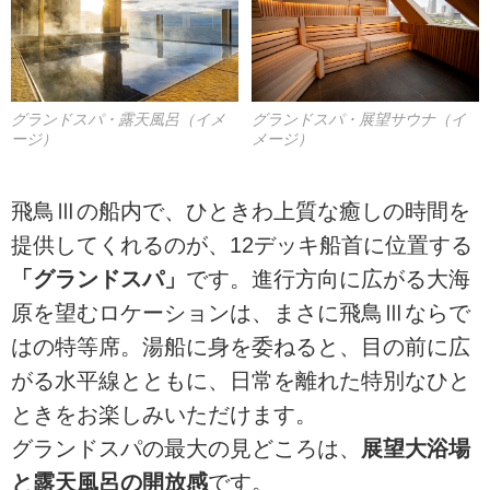
グランドスパ・露天風呂（イメ
グランドスパ・展望サウナ（イ
ージ）
メージ）
飛鳥Ⅲの船内で、ひときわ上質な癒しの時間を
提供してくれるのが、12デッキ船首に位置する
「グランドスパ」
です。進行方向に広がる大海
原を望むロケーションは、まさに飛鳥Ⅲならで
はの特等席。湯船に身を委ねると、目の前に広
がる水平線とともに、日常を離れた特別なひと
ときをお楽しみいただけます。
グランドスパの最大の見どころは、
展望大浴場
と露天風呂の開放感
です。