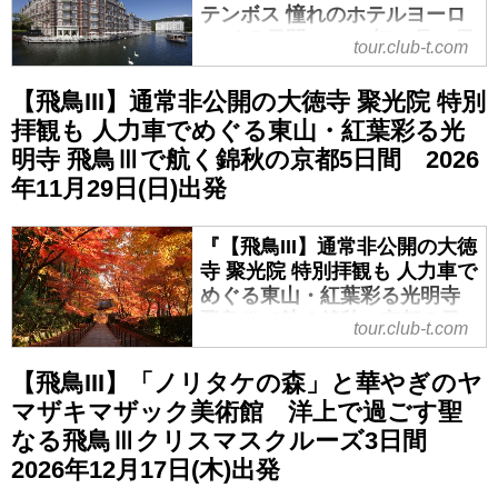
テンボス 憧れのホテルヨーロ
ッパ ５日間』2026年10月31日
tour.club-t.com
(土)出発｜クラブツーリズム
【飛鳥III】通常非公開の大徳寺 聚光院 特別
『【飛鳥III】秋バラ咲くハウステ
ンボス 憧れのホテルヨーロッパ ５
拝観も 人力車でめぐる東山・紅葉彩る光
日間』2026年10月31日(土)出発の
明寺 飛鳥Ⅲで航く錦秋の京都5日間 2026
紹介をしています。ツアー・旅行
年11月29日(日)出発
のお申込ならクラブツーリズム。
『【飛鳥III】通常非公開の大徳
寺 聚光院 特別拝観も 人力車で
めぐる東山・紅葉彩る光明寺
飛鳥Ⅲで航く錦秋の京都５日
tour.club-t.com
間』2026年11月29日(日)出発
｜クラブツーリズム
【飛鳥III】「ノリタケの森」と華やぎのヤ
『【飛鳥III】通常非公開の大徳寺
マザキマザック美術館 洋上で過ごす聖
聚光院 特別拝観も 人力車でめぐる
なる飛鳥Ⅲクリスマスクルーズ3日間
東山・紅葉彩る光明寺 飛鳥Ⅲで航
2026年12月17日(木)出発
く錦秋の京都５日間』2026年11月