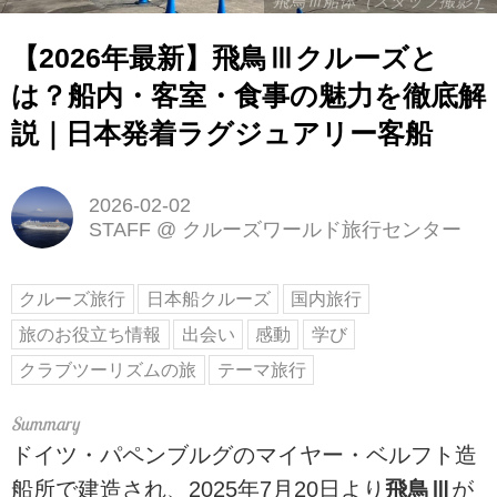
飛鳥Ⅲ船体（スタッフ撮影）
【2026年最新】飛鳥Ⅲクルーズと
は？船内・客室・食事の魅力を徹底解
説｜日本発着ラグジュアリー客船
2026-02-02
STAFF
@
クルーズワールド旅行センター
クルーズ旅行
日本船クルーズ
国内旅行
旅のお役立ち情報
出会い
感動
学び
クラブツーリズムの旅
テーマ旅行
ドイツ・パペンブルグのマイヤー・ベルフト造
船所で建造され、2025年7月20日より
飛鳥Ⅲ
が