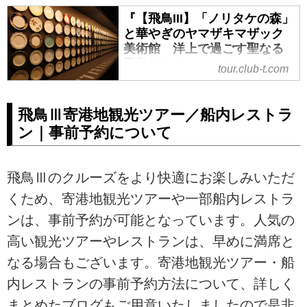
29日(日)出発の紹介をしていま
『【飛鳥III】「ノリタケの森」
す。ツアー・旅行のお申込ならク
と華やぎのヤマザキマザック
ラブツーリズム。
美術館 洋上で過ごす聖なる
飛鳥Ⅲクリスマスクルーズ３
tour.club-t.com
日間』』2026年12月17日(木)
出発｜クラブツーリズム
飛鳥Ⅲ寄港地観光ツアー／船内レストラ
『【飛鳥III】「ノリタケの森」と
ン｜事前予約について
華やぎのヤマザキマザック美術
館 洋上で過ごす聖なる飛鳥Ⅲク
リスマスクルーズ３日間』』2026
飛鳥Ⅲのクルーズをより快適にお楽しみいただ
年12月17日(木)出発の紹介をして
います。ツアー・旅行のお申込な
くため、寄港地観光ツアーや一部船内レストラ
らクラブツーリズム。
ンは、事前予約が可能となっています。人気の
高い観光ツアーやレストランは、早めに満席と
なる場合もございます。寄港地観光ツアー・船
内レストランの事前予約方法について、詳しく
まとめたブログもご用意いたしましたので是非