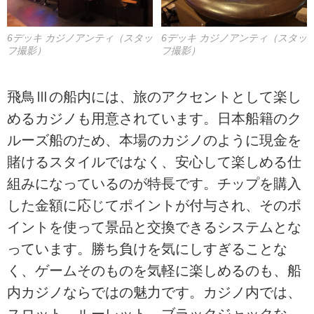
6デッキ カジノアンティ（スタッ
6デッキ カジノアンティ（スタッ
フ撮影）
フ撮影）
飛鳥Ⅲの船内には、旅のアクセントとして楽し
めるカジノも用意されています。日本船籍のク
ルーズ船のため、本場のカジノのように現金を
賭けるスタイルではなく、安心して楽しめる仕
組みになっているのが特長です。チップを購入
した金額に応じてポイントが付与され、そのポ
イントを使って景品と交換できるシステムとな
っています。勝ち負けを気にしすぎることな
く、ゲームそのものを気軽に楽しめるのも、船
内カジノならではの魅力です。カジノ内では、
スロット、ルーレット、ブラックジャックな