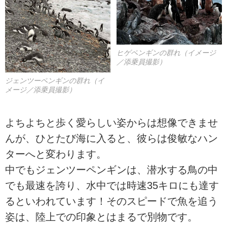
ヒゲペンギンの群れ（イメージ
／添乗員撮影）
ジェンツーペンギンの群れ（イ
メージ／添乗員撮影）
よちよちと歩く愛らしい姿からは想像できませ
んが、ひとたび海に入ると、彼らは俊敏なハン
ターへと変わります。
中でもジェンツーペンギンは、潜水する鳥の中
でも最速を誇り、水中では時速35キロにも達す
るといわれています！そのスピードで魚を追う
姿は、陸上での印象とはまるで別物です。