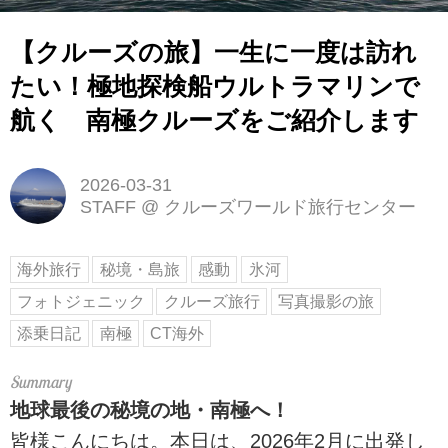
【クルーズの旅】一生に一度は訪れ
たい！極地探検船ウルトラマリンで
航く 南極クルーズをご紹介します
2026-03-31
STAFF
@
クルーズワールド旅行センター
海外旅行
秘境・島旅
感動
氷河
フォトジェニック
クルーズ旅行
写真撮影の旅
添乗日記
南極
CT海外
地球最後の秘境の地・南極へ！
皆様こんにちは。本日は、2026年2月に出発し