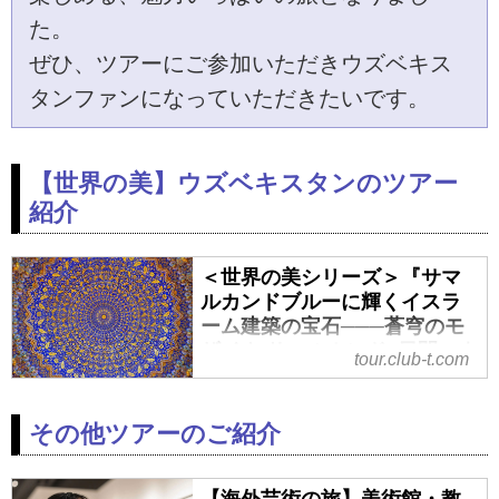
た。
ぜひ、ツアーにご参加いただきウズベキス
タンファンになっていただきたいです。
【世界の美】ウズベキスタンのツアー
紹介
＜世界の美シリーズ＞『サマ
ルカンドブルーに輝くイスラ
ーム建築の宝石───蒼穹のモ
ザイク サマルカンド5日間』｜
tour.club-t.com
クラブツーリズム
＜世界の美シリーズ＞『サマルカ
その他ツアーのご紹介
ンドブルーに輝くイスラーム建築
の宝石───蒼穹のモザイク サマル
カンド5日間』の紹介をしていま
【海外芸術の旅】美術館・教