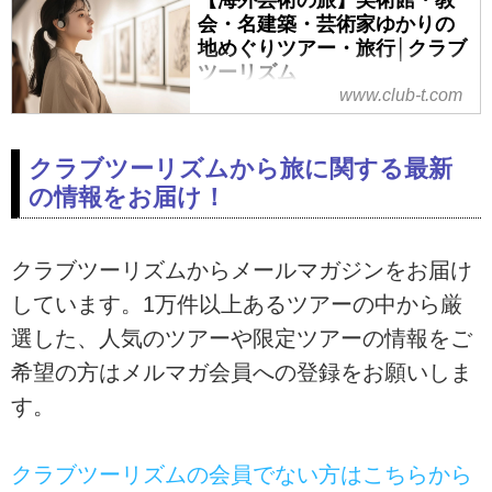
す。ツアー・旅行のお申込ならク
会・名建築・芸術家ゆかりの
ラブツーリズム。
地めぐりツアー・旅行│クラブ
ツーリズム
www.club-t.com
クラブツーリズムの海外 美術館・
教会・名建築・芸術家ゆかりの地
めぐりツアー・旅行！こだわりの
クラブツーリズムから旅に関する最新
テーマを設定し、そのテーマに即
の情報をお届け！
した場所をめぐるおすすめ海外ツ
アーをご紹介。通常のツアーより
も時間をかけてご案内、美術・芸
クラブツーリズムからメールマガジンをお届け
術に造詣の深い現地ガイドによる
しています。1万件以上あるツアーの中から厳
詳しくわかりやすい解説とともに
理解を深めながら鑑賞していただ
選した、人気のツアーや限定ツアーの情報をご
けます。
希望の方はメルマガ会員への登録をお願いしま
す。
クラブツーリズムの会員でない方はこちらから