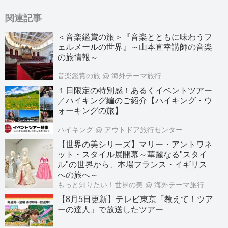
関連記事
＜音楽鑑賞の旅＞『音楽とともに味わうフ
ェルメールの世界』～山本直幸講師の音楽
の旅情報～
音楽鑑賞の旅
@ 海外テーマ旅行
１日限定の特別感！あるくイベントツアー
／ハイキング編のご紹介【ハイキング・ウ
ォーキングの旅】
ハイキング
@ アウトドア旅行センター
【世界の美シリーズ】マリー・アントワネ
ット・スタイル展開幕～華麗なる"スタイ
ル"の世界から、本場フランス・イギリス
への旅へ～
もっと知りたい！世界の美
@ 海外テーマ旅行
【8月5日更新】テレビ東京「教えて！ツア
ーの達人」で放送したツアー