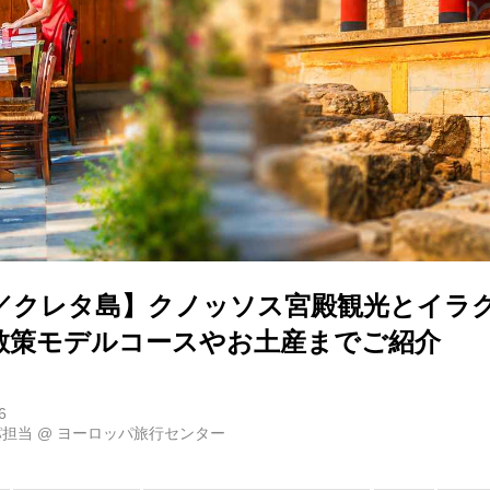
／クレタ島】クノッソス宮殿観光とイラ
散策モデルコースやお土産までご紹介
6
パ担当
@
ヨーロッパ旅行センター