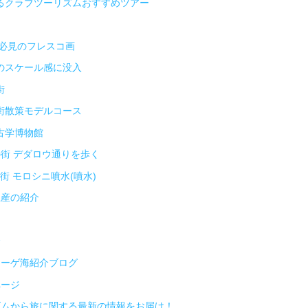
るクラブツーリズムおすすめツアー
 必見のフレスコ画
のスケール感に没入
街
街散策モデルコース
古学博物館
街 デダロウ通りを歩く
街 モロシニ噴水(噴水)
土産の紹介
介
エーゲ海紹介ブログ
ページ
ズムから旅に関する最新の情報をお届け！