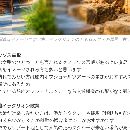
写真はイメージです／左：イラクリオンのとあるカフェの風景、右
ッソス宮殿
の文明のひとつ」とも言われるクノッソス宮殿があるクレタ島
宮をイメージされる方も多いと思います
訪れてみたい方は船内オプショナルツアーへの参加がおすすめ
場所にあるため、
れている船内オプショナルツアーなら交通機関の心配がなく観
地イラクリオン散策
散策だけ楽しみたい方は、港からタクシーや徒歩で移動も可能
5分くらいかかるため移動の際はタクシーがおすすめです
中でもリゾート地として人気のためタクシーが来ない場合があ