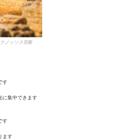
：クノッソス宮殿
です
光に集中できます
です
ります