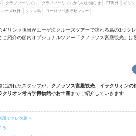
パ
クラブツーリズム
クラブツーリズムからのお知らせ
CT海外
ギリシ
クルーズ旅行
クレタ島
ヨーロッパ旅行センター
のギリシャ担当がエーゲ海クルーズツアーで訪れる島の1つク
でご紹介の船内オプショナルツアー「クノッソス宮殿観光」は
際に訪れたスタッフが、
クノッソス宮殿観光
、
イラクリオンの
ラクリオン考古学博物館
や
お土産
までご紹介していきます
ズ船でクレタ島へ
ころ