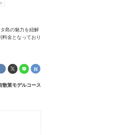
ャ
レタ島の魅力を紐解
別料金となっており
街散策モデルコース