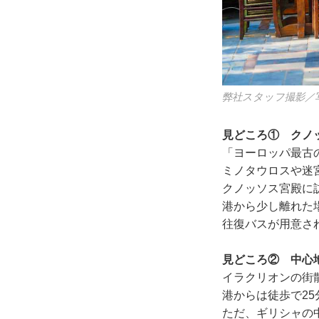
弊社スタッフ撮影／
見どころ① クノ
「ヨーロッパ最古
ミノタウロスや迷
クノッソス宮殿に
港から少し離れた
往復バスが用意さ
見どころ② 中心
イラクリオンの街
港からは徒歩で2
ただ、ギリシャの