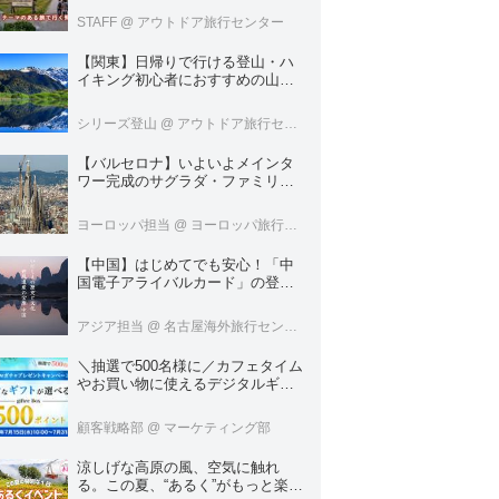
ブツーリズムのテーマのある旅
STAFF
@ アウトドア旅行センター
【関東】日帰りで行ける登山・ハ
イキング初心者におすすめの山１
８選
シリーズ登山
@ アウトドア旅行センター
【バルセロナ】いよいよメインタ
ワー完成のサグラダ・ファミリア
へいってきました！
ヨーロッパ担当
@ ヨーロッパ旅行センター
【中国】はじめてでも安心！「中
国電子アライバルカード」の登録
方法を徹底ガイド！
アジア担当
@ 名古屋海外旅行センター
＼抽選で500名様に／カフェタイム
やお買い物に使えるデジタルギフ
ト500円分プレゼント！
顧客戦略部
@ マーケティング部
涼しげな高原の風、空気に触れ
る。この夏、“あるく”がもっと楽し