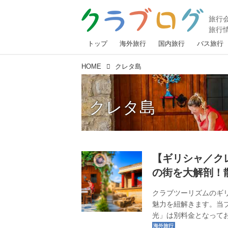
トップ
海外旅行
国内旅行
バス旅行
HOME
クレタ島
クレタ島
【ギリシャ／ク
の街を大解剖！
クラブツーリズムのギ
魅力を紐解きます。当
光」は別料金となって