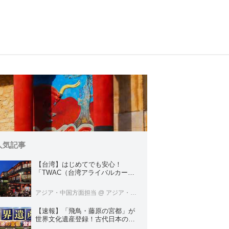
人気記事
【台湾】はじめてでも安心！
「TWAC（台湾アライバルカー
ド）」の登録方法を徹底ガイド！
アジア・中国方面担当
@ アジア・中国旅行センター
【速報】「飛鳥・藤原の宮都」が
世界文化遺産登録！古代日本の原
点をめぐる旅へでかけよう｜クラ