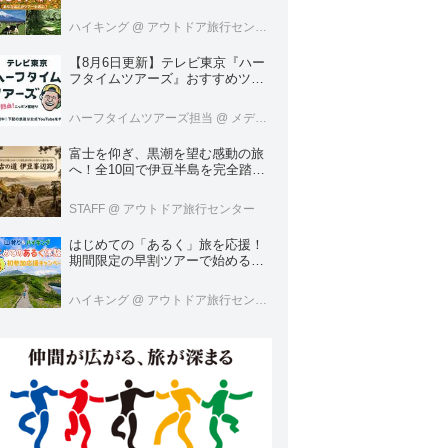
くなる。＜ハイキング・ウォーキ
ングの旅＞
ハイキング
@ アウトドア旅行センター
【8月6日更新】テレビ東京『ハー
フタイムツアーズ』おすすめツア
ーをご紹介！
ハーフタイムツアーズ担当
@ メディア開発
富士を仰ぎ、黒潮を望む感動の旅
へ！全10回で伊豆半島を完全踏破
する「古の道 伊豆峯辺路」グラン
ドツアー
STAFF
@ アウトドア旅行センター
はじめての「あるく」旅を応援！
期間限定の早割ツアーで始める山
登り＆ハイキング＜あるくブラン
ド＞
ハイキング
@ アウトドア旅行センター