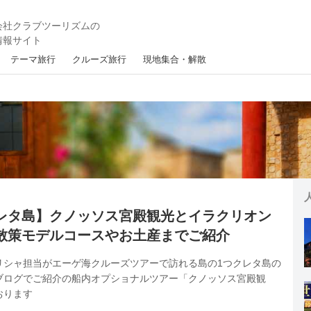
テーマ旅行
クルーズ旅行
現地集合・解散
レタ島】クノッソス宮殿観光とイラクリオン
散策モデルコースやお土産までご紹介
リシャ担当がエーゲ海クルーズツアーで訪れる島の1つクレタ島の
ブログでご紹介の船内オプショナルツアー「クノッソス宮殿観
おります