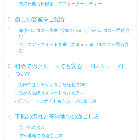
⑤終日航海日限定！アフターヌーンティー
癒しの客室をご紹介
海側バルコニー客室（約22～29㎡）※バルコニー面積含
む
ジュニア・スイート客室（約33㎡）※バルコニー面積含
む
初めてのクルーズでも安心！ドレスコードに
ついて
①日中はリラックスした服装でOK
②夕方以降はスマートカジュアル
➂フォーマルナイトもクルーズの楽しみ
下船の流れと寄港地での過ごし方
①下船の流れ
②寄港地での過ごし方