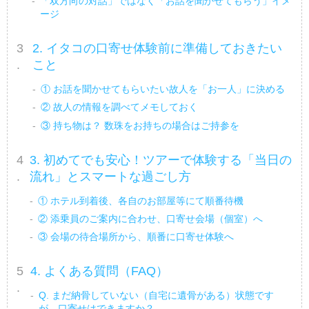
「双方向の対話」ではなく「お話を聞かせてもらう」イメ
ージ
2. イタコの口寄せ体験前に準備しておきたい
こと
① お話を聞かせてもらいたい故人を「お一人」に決める
② 故人の情報を調べてメモしておく
③ 持ち物は？ 数珠をお持ちの場合はご持参を
3. 初めてでも安心！ツアーで体験する「当日の
流れ」とスマートな過ごし方
① ホテル到着後、各自のお部屋等にて順番待機
② 添乗員のご案内に合わせ、口寄せ会場（個室）へ
③ 会場の待合場所から、順番に口寄せ体験へ
4. よくある質問（FAQ）
Q. まだ納骨していない（自宅に遺骨がある）状態です
が、口寄せはできますか？