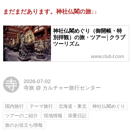
＜神社仏閣の旅＞『下北半島の聖
まだまだあります。神社仏閣の旅↓↓
域・恐山 並ばずにイタコの口寄せ
体験と恐山大祭「山主上山式」 2
日間』【東京駅出発】の紹介をし
神社仏閣めぐり（御開帳・特
ています。ツアー・旅行のお申込
別拝観）の旅・ツアー│クラブ
ならクラブツーリズム。
ツーリズム
クラブツーリズムの神社仏閣めぐ
www.club-t.com
り（御開帳・特別拝観）の旅・ツ
アー！添乗員やスタッフがしっか
りサポート。お寺や神社をめぐっ
て古の文化に出会いに行きません
寺
2026-07-02
か？普段は拝観できない秘仏や今
寺旅
@
カルチャー旅行センター
年だけの特別な催事もご紹介。
国内旅行
テーマ旅行
北海道・東北
神社仏閣めぐり
ツアーのご紹介
現地情報
添乗日記
旅のお役立ち情報