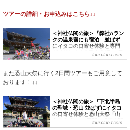
ツアーの詳細・お申込みはこちら↓↓
＜神社仏閣の旅＞『弊社Aラン
クの温泉宿にも宿泊 並ばず
にイタコの口寄せ体験と専門
ガイドとめぐる恐山参拝 2日
tour.club-t.com
間』【東京駅出発】｜クラブ
ツーリズム
また恐山大祭に行く2日間ツアーもご用意して
＜神社仏閣の旅＞『弊社Aランク
の温泉宿にも宿泊 並ばずにイタ
おります！↓↓
コの口寄せ体験と専門ガイドとめ
ぐる恐山参拝 2日間』【東京駅出
＜神社仏閣の旅＞『下北半島
発】の紹介をしています。ツア
の聖域・恐山 並ばずにイタコ
ー・旅行のお申込ならクラブツー
の口寄せ体験と恐山大祭「山
リズム。
主上山式」 2日間』【東京駅
tour.club-t.com
出発】｜クラブツーリズム