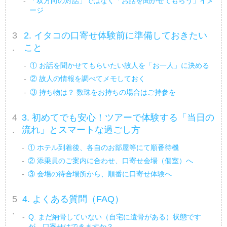
「双方向の対話」ではなく「お話を聞かせてもらう」イメ
ージ
2. イタコの口寄せ体験前に準備しておきたい
こと
① お話を聞かせてもらいたい故人を「お一人」に決める
② 故人の情報を調べてメモしておく
③ 持ち物は？ 数珠をお持ちの場合はご持参を
3. 初めてでも安心！ツアーで体験する「当日の
流れ」とスマートな過ごし方
① ホテル到着後、各自のお部屋等にて順番待機
② 添乗員のご案内に合わせ、口寄せ会場（個室）へ
③ 会場の待合場所から、順番に口寄せ体験へ
4. よくある質問（FAQ）
Q. まだ納骨していない（自宅に遺骨がある）状態です
が、口寄せはできますか？