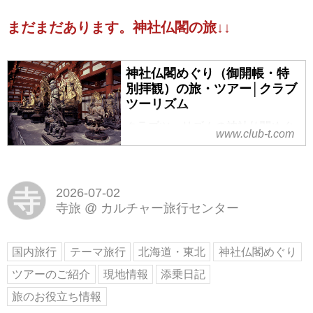
＜神社仏閣の旅＞『下北半島の聖
まだまだあります。神社仏閣の旅↓↓
域・恐山 並ばずにイタコの口寄せ
体験と恐山大祭「山主上山式」 2
日間』【東京駅出発】の紹介をし
神社仏閣めぐり（御開帳・特
ています。ツアー・旅行のお申込
別拝観）の旅・ツアー│クラブ
ならクラブツーリズム。
ツーリズム
クラブツーリズムの神社仏閣めぐ
www.club-t.com
り（御開帳・特別拝観）の旅・ツ
アー！添乗員やスタッフがしっか
りサポート。お寺や神社をめぐっ
て古の文化に出会いに行きません
寺
2026-07-02
か？普段は拝観できない秘仏や今
寺旅
@
カルチャー旅行センター
年だけの特別な催事もご紹介。
国内旅行
テーマ旅行
北海道・東北
神社仏閣めぐり
ツアーのご紹介
現地情報
添乗日記
旅のお役立ち情報