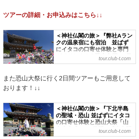
ツアーの詳細・お申込みはこちら↓↓
＜神社仏閣の旅＞『弊社Aラン
クの温泉宿にも宿泊 並ばず
にイタコの口寄せ体験と専門
ガイドとめぐる恐山参拝 2日
tour.club-t.com
間』【東京駅出発】｜クラブ
ツーリズム
また恐山大祭に行く2日間ツアーもご用意して
＜神社仏閣の旅＞『弊社Aランク
の温泉宿にも宿泊 並ばずにイタ
おります！↓↓
コの口寄せ体験と専門ガイドとめ
ぐる恐山参拝 2日間』【東京駅出
＜神社仏閣の旅＞『下北半島
発】の紹介をしています。ツア
の聖域・恐山 並ばずにイタコ
ー・旅行のお申込ならクラブツー
の口寄せ体験と恐山大祭「山
リズム。
主上山式」 2日間』【東京駅
tour.club-t.com
出発】｜クラブツーリズム