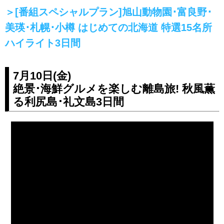
＞[番組スペシャルプラン]旭山動物園･富良野･
美瑛･札幌･小樽 はじめての北海道 特選15名所
ハイライト3日間
7月10日(金)
絶景･海鮮グルメを楽しむ離島旅! 秋風薫
る利尻島･礼文島3日間