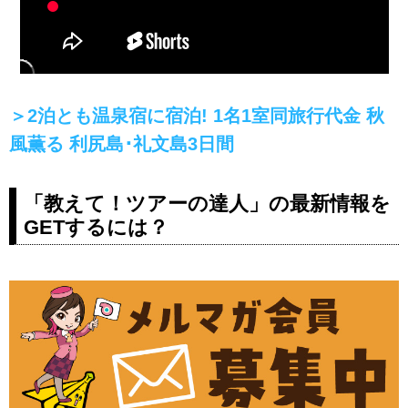
＞2泊とも温泉宿に宿泊! 1名1室同旅行代金 秋
風薫る 利尻島･礼文島3日間
「教えて！ツアーの達人」の最新情報を
GETするには？