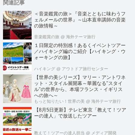
関連記事
＜音楽鑑賞の旅＞『音楽とともに味わうフ
ェルメールの世界』～山本直幸講師の音楽
の旅情報～
音楽鑑賞の旅
@ 海外テーマ旅行
１日限定の特別感！あるくイベントツアー
／ハイキング編のご紹介【ハイキング・ウ
ォーキングの旅】
ハイキング
@ アウトドア旅行センター
【世界の美シリーズ】マリー・アントワネ
ット・スタイル展開幕～華麗なる"スタイ
ル"の世界から、本場フランス・イギリス
への旅へ～
もっと知りたい！世界の美
@ 海外テーマ旅行
【8月5日更新】テレビ東京「教えて！ツア
ーの達人」で放送したツアー
教えて！ツアーの達人担当
@ メディア開発