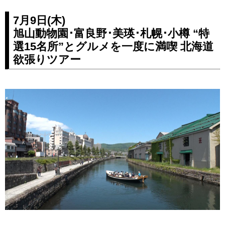
7月9日(木)
旭山動物園･富良野･美瑛･札幌･小樽 “特
選15名所”とグルメを一度に満喫 北海道
欲張りツアー