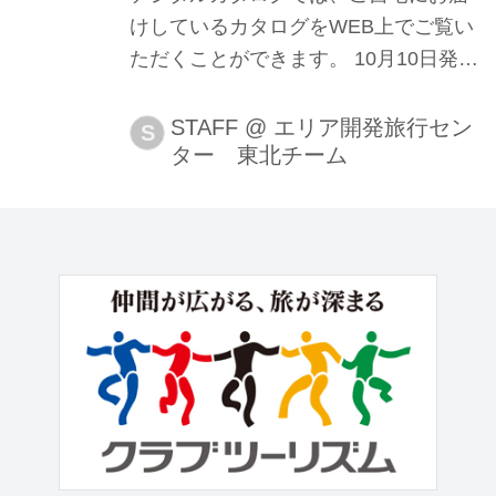
けしているカタログをWEB上でご覧い
ただくことができます。 10月10日発行
のカタログをひと足早くデジタルカタ
ログでお届けします！ カタログに掲載
STAFF
@
エリア開発旅行セン
S
ター 東北チーム
しているおすすめツアーもご紹介しま
す。ぜひご覧ください！ デジタルカタ
ログはこちら デジタルカタログ｜クラ
ブツーリズム こちらのページでは、ク
ラブツーリズムのツアーをご紹介する
カタログをインターネット上で閲覧で
きます。 おすすめツアーのご紹介 『憧
れの古牧温泉「星野リゾート 青森屋」
たっぷり18時間滞在 ２日間』【仙台出
発】＜プレミアムステージ／GoToトラ
ベル事業支援対象／30名様以下＞