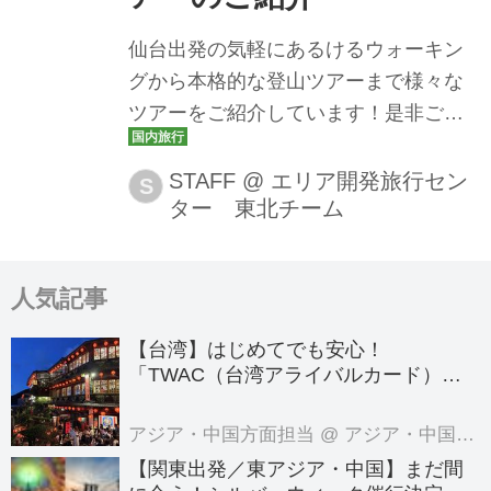
仙台出発の気軽にあるけるウォーキン
グから本格的な登山ツアーまで様々な
ツアーをご紹介しています！是非ご参
加ください！
STAFF
@
エリア開発旅行セン
S
ター 東北チーム
人気記事
【台湾】はじめてでも安心！
「TWAC（台湾アライバルカード）」
の登録方法を徹底ガイド！
アジア・中国方面担当
@ アジア・中国旅行センター
【関東出発／東アジア・中国】まだ間