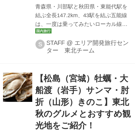
青森県・川部駅と秋田県・東能代駅を
結ぶ全長147.2km、43駅を結ぶ五能線
は、一度は乗ってみたいローカル線と
して人気を集めています。この秋は、
リゾートしらかみに乗って、青森の奥
STAFF
@
エリア開発旅行セン
S
ター 東北チーム
入瀬渓流や、十和田湖、十二湖などの
紅葉の旅を楽しみませんか？始発駅か
ら終着駅まで乗りつくす列車の旅や、
なまはげ真山神社貸切ライトアップも
【松島（宮城）牡蠣・大
楽しめるツアーなどをご紹介します。
船渡（岩手）サンマ・肘
さあ、秋田・青森の絶景・グルメ・温
折（山形）きのこ】東北
泉を楽しむ旅に出かけませんか？
秋のグルメとおすすめ観
光地をご紹介！