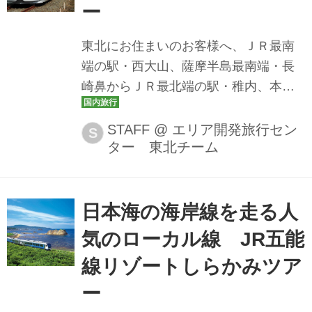
ー
東北にお住まいのお客様へ、ＪＲ最南
端の駅・西大山、薩摩半島最南端・長
崎鼻からＪＲ最北端の駅・稚内、本土
最北端・宗谷岬まで9の列車を乗り継い
で日本縦断するツアーのご紹介です。
STAFF
@
エリア開発旅行セン
S
ター 東北チーム
バス座席はひとり2席の18名様限定コー
スです。北海道から九州まで旅をして
みたい・・そんな夢を叶えてみません
か？※Go To事業支援対象です。
日本海の海岸線を走る人
気のローカル線 JR五能
線リゾートしらかみツア
ー