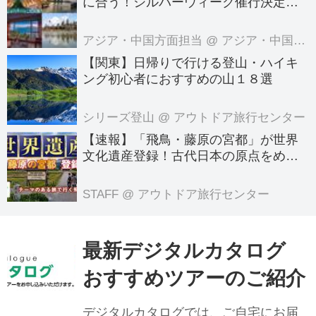
に合う！シルバーウィーク催行決定ツ
アーの空席案内＜8月7日更新＞
アジア・中国方面担当
@ アジア・中国旅行センター
【関東】日帰りで行ける登山・ハイキ
ング初心者におすすめの山１８選
シリーズ登山
@ アウトドア旅行センター
【速報】「飛鳥・藤原の宮都」が世界
文化遺産登録！古代日本の原点をめぐ
る旅へでかけよう｜クラブツーリズム
のテーマのある旅
STAFF
@ アウトドア旅行センター
最新デジタルカタログ
おすすめツアーのご紹介
デジタルカタログでは、ご自宅にお届