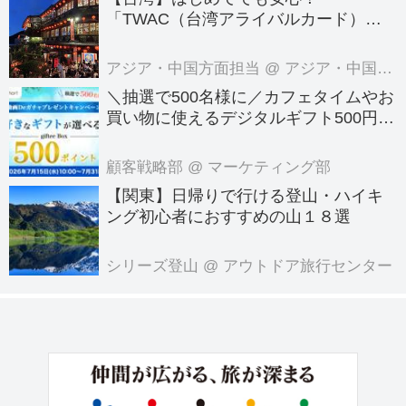
「TWAC（台湾アライバルカード）」
の登録方法を徹底ガイド！
アジア・中国方面担当
@ アジア・中国旅行センター
＼抽選で500名様に／カフェタイムやお
買い物に使えるデジタルギフト500円分
プレゼント！
顧客戦略部
@ マーケティング部
【関東】日帰りで行ける登山・ハイキ
ング初心者におすすめの山１８選
シリーズ登山
@ アウトドア旅行センター