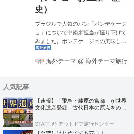
史）
ブラジルで人気のパン「ポンデケージ
ョ」について中南米担当が掘り下げて
みました。ポンデケージョの美味しい
レシピ、現地でオススメのお土産、そ
の歴史まで探ります！
海外テーマ
@
海外テーマ旅行
人気記事
【速報】「飛鳥・藤原の宮都」が世界
文化遺産登録！古代日本の原点をめぐ
る旅へでかけよう｜クラブツーリズム
のテーマのある旅
STAFF
@ アウトドア旅行センター
【台湾】はじめてでも安心！