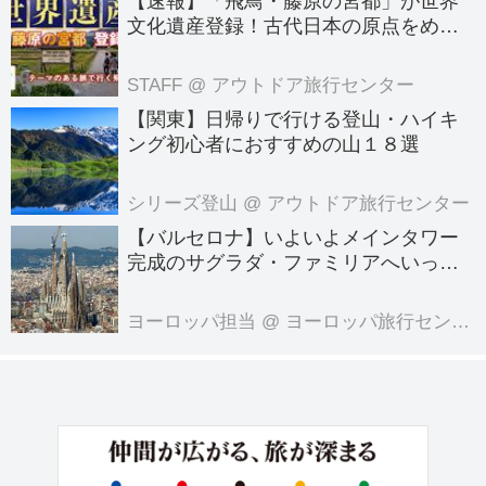
【速報】「飛鳥・藤原の宮都」が世界
文化遺産登録！古代日本の原点をめぐ
のあるご家族様皆さん」でのご参加と
る旅へでかけよう｜クラブツーリズム
参加形態は様々です。 70...
のテーマのある旅
STAFF
@ アウトドア旅行センター
【関東】日帰りで行ける登山・ハイキ
ング初心者におすすめの山１８選
シリーズ登山
@ アウトドア旅行センター
【バルセロナ】いよいよメインタワー
完成のサグラダ・ファミリアへいって
きました！
ヨーロッパ担当
@ ヨーロッパ旅行センター