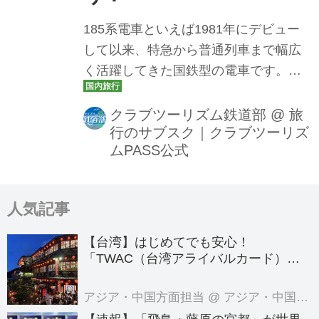
185系電車といえば1981年にデビュー
して以来、特急から普通列車まで幅広
く活躍してきた国鉄型の電車です。
2021年に定期運用を引退した後も、臨
時列車として各地を走っています。
クラブツーリズム鉄道部
@
旅
行のサブスク｜クラブツーリズ
185系電車は、様々な塗装や改造を経
ムPASS公式
て、今でも多くのファンに愛されてい
ます。 この記事では185系電車の何が
貴重なのか、185系電車の魅力をお伝え
人気記事
します。 後半では現在販売中の185系
を使ったツアーをご紹介しています。
【台湾】はじめてでも安心！
クラブツーリズム鉄道部のツアーで
「TWAC（台湾アライバルカード）」
の登録方法を徹底ガイド！
は、お一人でのご参加の方はもちろん
のこと、「お父さんと電車好きのお子
アジア・中国方面担当
@ アジア・中国旅行センター
さん」でのセット参加、「電車に興味