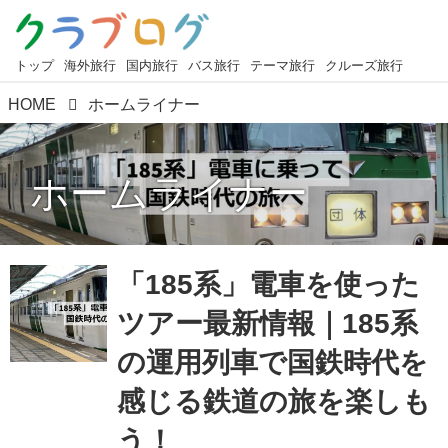
トップ
海外旅行
国内旅行
バス旅行
テーマ旅行
クルーズ旅行
HOME
ホームライナー
ホームライナー
「185系」電車を使った
ツアー最新情報｜185系
の運用列車で国鉄時代を
感じる鉄道の旅を楽しも
う！