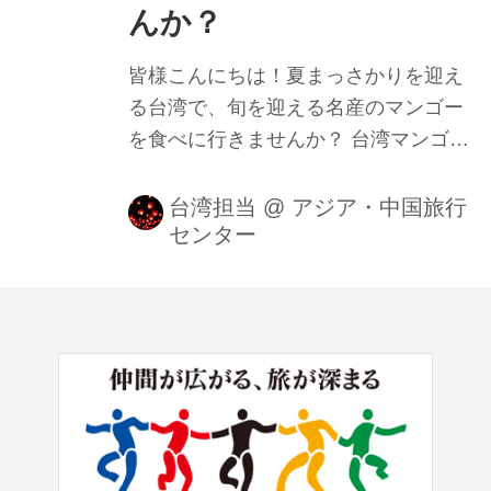
んか？
皆様こんにちは！夏まっさかりを迎え
る台湾で、旬を迎える名産のマンゴー
を食べに行きませんか？ 台湾マンゴー
のシーズンは例年６月中旬～７月中
旬。台湾ならではのフルーツ試食体験
台湾担当
@
アジア・中国旅行
センター
や台湾のファームリゾートでの特別な
ひとときをお楽しみいただけます。昨
年７月５日～８日にかけて、台湾担当
の私・小笠が添乗員として行ってまい
りました。そのときの様子を交えなが
らご紹介いたします。 台湾マンゴーの
名産地・台南 玉井（ユィージン）でマ
ンゴー狩り！ 台湾南部の町・台南は、
台湾のかつての政治の中心地で史跡も