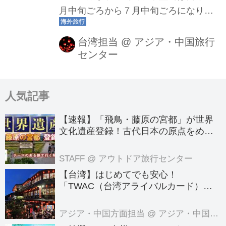
月中旬ごろから７月中旬ごろになりま
す。名産地の南部台南・玉井地区など
ではたくさんのマンゴーが実をつけま
台湾担当
@
アジア・中国旅行
センター
す。台湾に旅行できるようになりまし
たら、ぜひ本場のマンゴーもご賞味く
ださい。このブログでは過去台湾担当
人気記事
が実際にマンゴー狩りをした様子や、
マンゴーはじめ台湾ならではのフルー
【速報】「飛鳥・藤原の宮都」が世界
ツの紹介もいたします。
文化遺産登録！古代日本の原点をめぐ
る旅へでかけよう｜クラブツーリズム
のテーマのある旅
STAFF
@ アウトドア旅行センター
【台湾】はじめてでも安心！
「TWAC（台湾アライバルカード）」
の登録方法を徹底ガイド！
アジア・中国方面担当
@ アジア・中国旅行センター