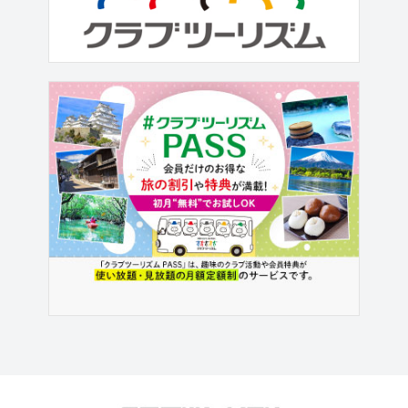
多く、”古都”とも呼ばれる日本人にも人
気の町です。その北東部に位置する位
置する玉井（ユィージン）は、マンゴ
ーの名...