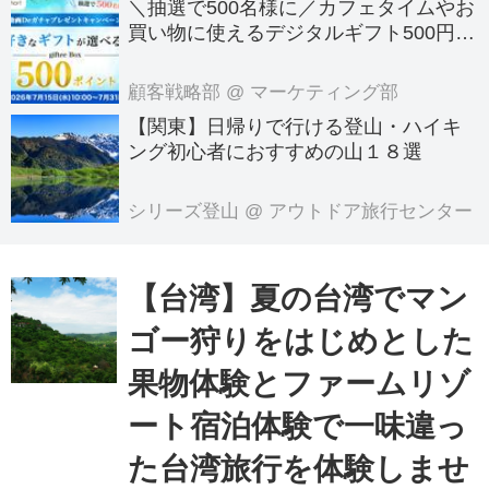
＼抽選で500名様に／カフェタイムやお
買い物に使えるデジタルギフト500円分
プレゼント！
顧客戦略部
@ マーケティング部
【関東】日帰りで行ける登山・ハイキ
ング初心者におすすめの山１８選
シリーズ登山
@ アウトドア旅行センター
【台湾】夏の台湾でマン
ゴー狩りをはじめとした
果物体験とファームリゾ
ート宿泊体験で一味違っ
た台湾旅行を体験しませ