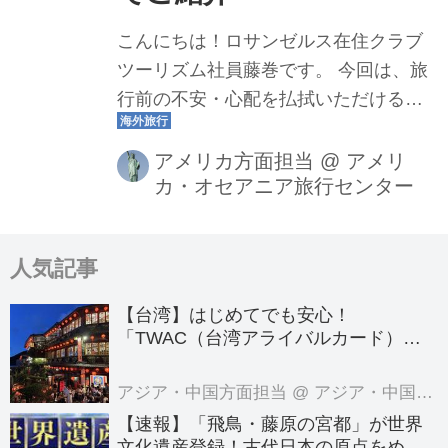
こんにちは！ロサンゼルス在住クラブ
ツーリズム社員藤巻です。 今回は、旅
行前の不安・心配を払拭いただけるよ
う、アメリカのトイレ事情についてご
案内します。 ※今回のブログでは、わ
アメリカ方面担当
@
アメリ
カ・オセアニア旅行センター
かりやすいように、「お手洗い」や
「お化粧室」ではなく「トイレ」に 表
記を統一して書かせていただきます。
人気記事
※私自身の個人的な感覚も含んでおり
ます。 アメリカのトイレ…個人的な感
【台湾】はじめてでも安心！
想 日本のトイレに慣れていた私にとっ
「TWAC（台湾アライバルカード）」
て、アメリカの公共のトイレの感想
の登録方法を徹底ガイド！
は、 「もっと汚いと思っていたのに、
アジア・中国方面担当
@ アジア・中国旅行センター
意外ときれい！」「ちゃんと流れ
【速報】「飛鳥・藤原の宮都」が世界
る！」 というのが、率直な感想です。
文化遺産登録！古代日本の原点をめぐ