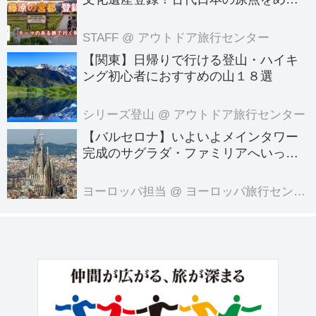
る旅へでかけよう｜クラブツーリズム
ただ、同じように日本からアメリカに
のテーマのある旅
STAFF
@ アウトドア旅行センター
引っ越してきた女性の友人は、「アメ
【関東】日帰りで行ける登山・ハイキ
リカの...
ング初心者におすすめの山１８選
シリーズ登山
@ アウトドア旅行センター
【バルセロナ】いよいよメインタワー
完成のサグラダ・ファミリアへいって
きました！
ヨーロッパ担当
@ ヨーロッパ旅行センター