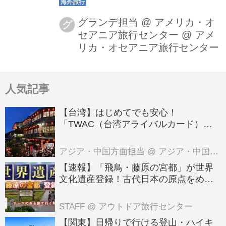
だくために、弊社スタッフが販売再開
国から順次視察を行っております！
グランデ担当 @ アメリカ・オ
グ
セアニア旅行センター
@
アメ
リカ・オセアニア旅行センター
人気記事
【台湾】はじめてでも安心！
「TWAC（台湾アライバルカード）」
の登録方法を徹底ガイド！
アジア・中国方面担当
@ アジア・中国旅行センター
【速報】「飛鳥・藤原の宮都」が世界
文化遺産登録！古代日本の原点をめぐ
る旅へでかけよう｜クラブツーリズム
のテーマのある旅
STAFF
@ アウトドア旅行センター
【関東】日帰りで行ける登山・ハイキ