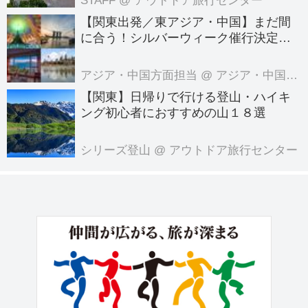
STAFF
@ アウトドア旅行センター
【関東出発／東アジア・中国】まだ間
に合う！シルバーウィーク催行決定ツ
アーの空席案内＜8月7日更新＞
アジア・中国方面担当
@ アジア・中国旅行センター
【関東】日帰りで行ける登山・ハイキ
ング初心者におすすめの山１８選
シリーズ登山
@ アウトドア旅行センター