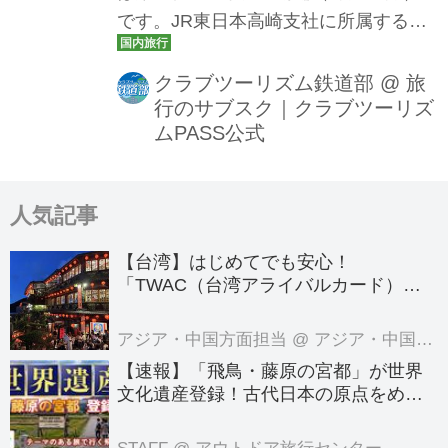
です。JR東日本高崎支社に所属する旧
型客車のツアー。沿道にもたくさんの
方がいました。平成最後の日（4月30
クラブツーリズム鉄道部
@
旅
行のサブスク｜クラブツーリズ
日）、令和最初の日（5月1日）に行っ
ムPASS公式
た近鉄団体専用列車「楽」のツアーに
て伊勢神宮へ参りました。昭和生まれ
の名車が夢の競演！485系「リゾートや
人気記事
まどり」と東武鉄道8000系8111ｆ（セ
イジクリーム）利用！JR東日本と東武
【台湾】はじめてでも安心！
鉄道の初コラボ商品を造成致しまし
「TWAC（台湾アライバルカード）」
の登録方法を徹底ガイド！
た。今回もお付き合いの程よろしくお
願い致します。
アジア・中国方面担当
@ アジア・中国旅行センター
【速報】「飛鳥・藤原の宮都」が世界
文化遺産登録！古代日本の原点をめぐ
る旅へでかけよう｜クラブツーリズム
のテーマのある旅