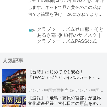
宝登山の蝋梅(ロウバイ)の魅力をご紹介
します。ネットで見た黄色のこの花は
何？と衝撃を受け、2/6にかねてよりず
っと訪れたかった見ごろのロウバイを
見てまいりました。ロウバイの見頃、
クラブツーリズム登山部・そと
あるき部
@
旅行のサブスク｜
アクセス、登山道の様子など、写真付
クラブツーリズムPASS公式
きで解説いたします。蝋梅が咲く時期
の宝登山に出かけてみたいという方の
参考になれば幸いです。
人気記事
【台湾】はじめてでも安心！
「TWAC（台湾アライバルカード）」
の登録方法を徹底ガイド！
アジア・中国方面担当
@ アジア・中国旅行センター
【速報】「飛鳥・藤原の宮都」が世界
文化遺産登録！古代日本の原点をめぐ