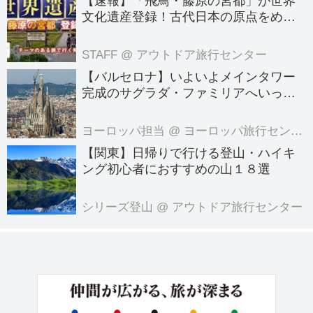
【速報】「飛鳥・藤原の宮都」が世界
文化遺産登録！古代日本の原点をめぐ
る旅へでかけよう｜クラブツーリズム
のテーマのある旅
STAFF
@ アウトドア旅行センター
【バルセロナ】いよいよメインタワー
完成のサグラダ・ファミリアへいって
きました！
ヨーロッパ担当
@ ヨーロッパ旅行センター
【関東】日帰りで行ける登山・ハイキ
ング初心者におすすめの山１８選
シリーズ登山
@ アウトドア旅行センター