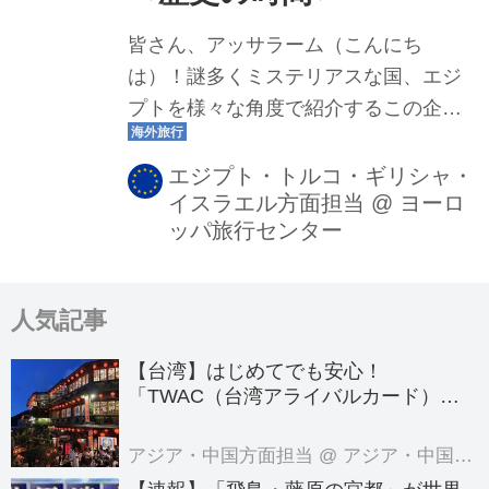
皆さん、アッサラーム（こんにち
は）！謎多くミステリアスな国、エジ
プトを様々な角度で紹介するこの企
画。第3回目の本日は「エジプトの美
女」について！世界の三大美女のうち
エジプト・トルコ・ギリシャ・
イスラエル方面担当
@
ヨーロ
の一人「クレオパトラ」。絶世の美女
ッパ旅行センター
と謳われたクレオパトラとは一体どん
な人物だったのか、一緒に見ていきま
しょう！（2021年12月22日更新）
人気記事
【台湾】はじめてでも安心！
「TWAC（台湾アライバルカード）」
の登録方法を徹底ガイド！
アジア・中国方面担当
@ アジア・中国旅行センター