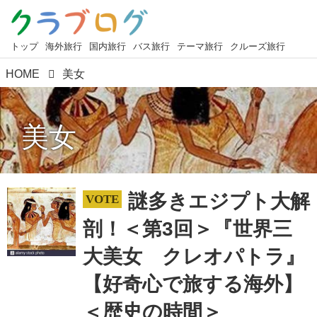
トップ
海外旅行
国内旅行
バス旅行
テーマ旅行
クルーズ旅行
HOME
美女
美女
謎多きエジプト大解
剖！＜第3回＞『世界三
大美女 クレオパトラ』
【好奇心で旅する海外】
＜歴史の時間＞