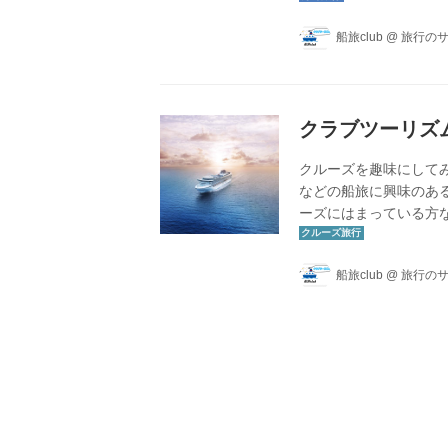
社のクルーズ担当スタ
船旅club
@
旅行のサ
クラブツーリズム
クルーズを趣味にしてみ
などの船旅に興味のあ
ーズにはまっている方
す。クルーズの魅力や船につ
でご紹介していきます。
船旅club
@
旅行のサ
入れた瞬間から一瞬に
歩船内に足を踏み入れ
する爽快感、目...