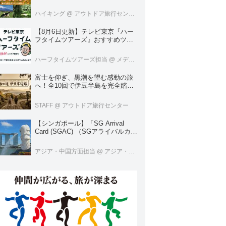
くなる。＜ハイキング・ウォーキ
ングの旅＞
ハイキング
@ アウトドア旅行センター
【8月6日更新】テレビ東京『ハー
フタイムツアーズ』おすすめツア
ーをご紹介！
ハーフタイムツアーズ担当
@ メディア開発
富士を仰ぎ、黒潮を望む感動の旅
へ！全10回で伊豆半島を完全踏破
する「古の道 伊豆峯辺路」グラン
ドツアー
STAFF
@ アウトドア旅行センター
【シンガポール】「SG Arrival
Card (SGAC) （SGアライバルカー
ド）」の登録方法について詳しく
解説！
アジア・中国方面担当
@ アジア・中国旅行センター