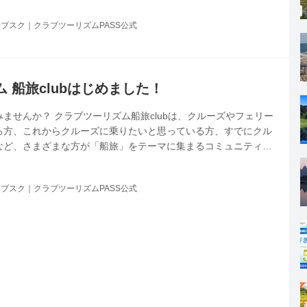
ッフも、早く乗船したくてウズウズしております！）
ブスク｜クラブツーリズムPASS公式
 船旅clubはじめました！
ませんか？ クラブツーリズム船旅clubは、クルーズやフェリー
る方、これからクルーズに乗りたいと思っている方、すでにクル
など、さまざまな方が「船旅」をテーマに集まるコミュニティで
いての情報を、YouTube・Twitter・Facebook・ブログなど
 非日常を楽しめる最高のレジャーです クルーズは船に足を踏み
ブスク｜クラブツーリズムPASS公式
して非日常の世界を体験できる、唯一無二の旅のカタチです。 一
た時のどきどき感、船が出航する時のわくわく感、大海原を航海