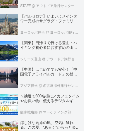
ブツーリズムのテーマのある旅
STAFF
@ アウトドア旅行センター
【バルセロナ】いよいよメインタ
ワー完成のサグラダ・ファミリア
へいってきました！
ヨーロッパ担当
@ ヨーロッパ旅行センター
【関東】日帰りで行ける登山・ハ
イキング初心者におすすめの山１
８選
シリーズ登山
@ アウトドア旅行センター
【中国】はじめてでも安心！「中
国電子アライバルカード」の登録
方法を徹底ガイド！
アジア担当
@ 名古屋海外旅行センター
＼抽選で500名様に／カフェタイム
やお買い物に使えるデジタルギフ
ト500円分プレゼント！
顧客戦略部
@ マーケティング部
涼しげな高原の風、空気に触れ
る。この夏、“あるく”がもっと楽し