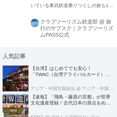
いている東武鉄道乗りつくしの旅も1月
より始まりました。JR東海管内をJR東
日本車両485系お座敷列車華が入るツア
クラブツーリズム鉄道部
@
旅
行のサブスク｜クラブツーリズ
ー。50系客車で行く門司港→（筑豊本
ムPASS公式
線経由）→熊本行。日本で唯一残る行
商専用列車「鮮魚列車」貸切運行等々
…この時から、多方面にわたってツア
人気記事
ーを造成する事が出来ました。今回も
お付き合いの程よろしくお願い致しま
【台湾】はじめてでも安心！
す。
「TWAC（台湾アライバルカード）」
の登録方法を徹底ガイド！
アジア・中国方面担当
@ アジア・中国旅行センター
【速報】「飛鳥・藤原の宮都」が世界
文化遺産登録！古代日本の原点をめぐ
る旅へでかけよう｜クラブツーリズム
のテーマのある旅