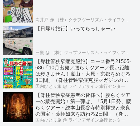
高井戸
@ （株）クラブツーリズム・ライフケアサービス
【日帰り旅行】いってらっしゃーい
三鷹
@ （株）クラブツーリズム・ライフケアサービス
【脊柱管狭窄症克服旅】コース番号21505-
686「10月出発／腰らくツアー／長い距離
は歩きません！嵐山・大原・京都をめぐる
3日間」（脊柱管狭窄症克服マガジンのわ
かさ出版との共同企画）
国内ひとり旅
@ ライフデザイン旅行センター
【脊柱管狭窄症患者の皆様へ】腰らくツア
ーの販売開始！第一弾は、「5月1日発、腰
らくツアー・総本山長谷寺特別拝観と奈良
の国宝・薬師如来を訪ねる2日間」（脊柱
管狭窄症克服マガジンのわかさ出版との共
国内ひとり旅
@ ライフデザイン旅行センター
同企画）